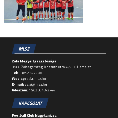
MLSZ
Zala Megyei Igazgatósága
8900 Zalaegerszeg, Kossuth utca 47-51 II. emelet
Tel:
+3692347206
Weblap:
zala.mlsz.hu
E-mail:
zala@mlsz.hu
Adószám:
19020848-2-44
KAPCSOLAT
Football Club Nagykanizsa