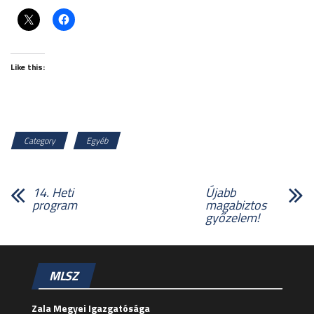
Like this:
Category
Egyéb
14. Heti
Újabb
program
magabiztos
győzelem!
MLSZ
Zala Megyei Igazgatósága