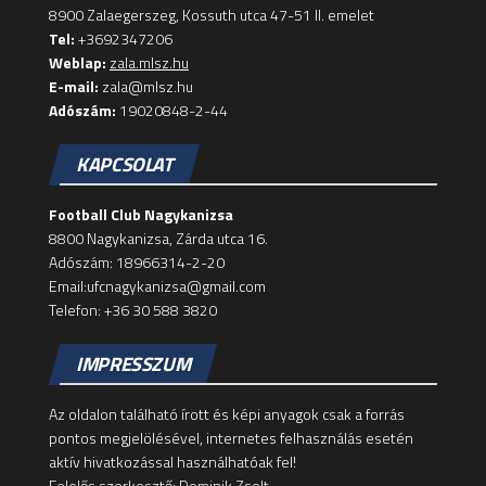
8900 Zalaegerszeg, Kossuth utca 47-51 II. emelet
Tel:
+3692347206
Weblap:
zala.mlsz.hu
E-mail:
zala@mlsz.hu
Adószám:
19020848-2-44
KAPCSOLAT
Football Club Nagykanizsa
8800 Nagykanizsa, Zárda utca 16.
Adószám: 18966314-2-20
Email:ufcnagykanizsa@gmail.com
Telefon: +36 30 588 3820
IMPRESSZUM
Az oldalon található írott és képi anyagok csak a forrás
pontos megjelölésével, internetes felhasználás esetén
aktív hivatkozással használhatóak fel!
Felelős szerkesztő: Dominik Zsolt