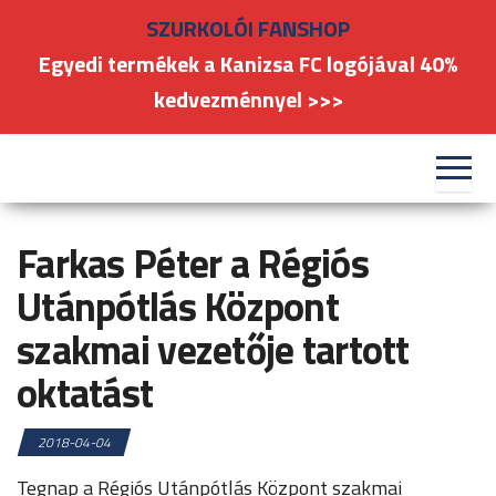
Skip
SZURKOLÓI FANSHOP
to
Egyedi termékek a Kanizsa FC logójával 40%
the
kedvezménnyel >>>
content
#kanizsafoci
FC
Nagykanizsa
Farkas Péter a Régiós
Utánpótlás Központ
szakmai vezetője tartott
oktatást
2018-04-04
Tegnap a Régiós Utánpótlás Központ szakmai