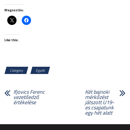
Megosztás:
Like this:
Category
Egyéb
Ifjovics Ferenc
Két bajnoki
vezetőedző
mérkőzést
értékelése
játszott U19-
es csapatunk
egy hét alatt