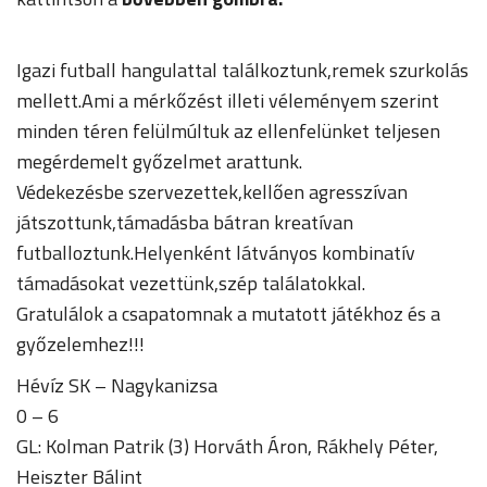
Igazi futball hangulattal találkoztunk,remek szurkolás
mellett.Ami a mérkőzést illeti véleményem szerint
minden téren felülmúltuk az ellenfelünket teljesen
megérdemelt győzelmet arattunk.
Védekezésbe szervezettek,kellően agresszívan
játszottunk,támadásba bátran kreatívan
futballoztunk.Helyenként látványos kombinatív
támadásokat vezettünk,szép találatokkal.
Gratulálok a csapatomnak a mutatott játékhoz és a
győzelemhez!!!
Hévíz SK – Nagykanizsa
0 – 6
GL: Kolman Patrik (3) Horváth Áron, Rákhely Péter,
Heiszter Bálint