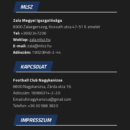
MLSZ
Zala Megyei Igazgatósága
8900 Zalaegerszeg, Kossuth utca 47-51 II. emelet
Tel:
+3692347206
Weblap:
zala.mlsz.hu
E-mail:
zala@mlsz.hu
Adószám:
19020848-2-44
KAPCSOLAT
Football Club Nagykanizsa
8800 Nagykanizsa, Zárda utca 16.
Adószám: 18966314-2-20
Email:ufcnagykanizsa@gmail.com
Telefon: +36 30 588 3820
IMPRESSZUM