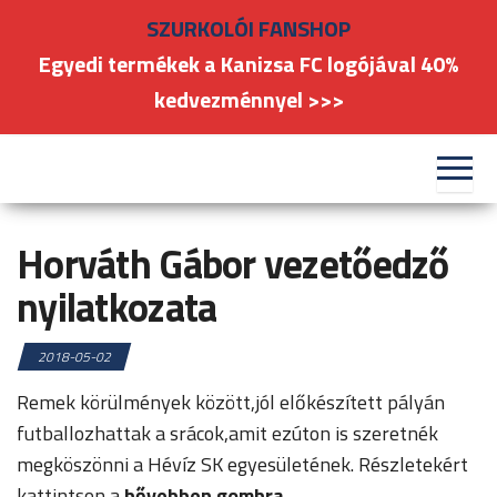
Skip
SZURKOLÓI FANSHOP
to
Egyedi termékek a Kanizsa FC logójával 40%
the
kedvezménnyel >>>
content
#kanizsafoci
FC
Nagykanizsa
Horváth Gábor vezetőedző
nyilatkozata
2018-05-02
Remek körülmények között,jól előkészített pályán
futballozhattak a srácok,amit ezúton is szeretnék
megköszönni a Hévíz SK egyesületének. Részletekért
kattintson a
bővebben gombra.