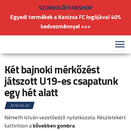
Skip
SZURKOLÓI FANSHOP
to
Egyedi termékek a Kanizsa FC logójával 40%
the
kedvezménnyel >>>
content
#kanizsafoci
FC
Nagykanizsa
Két bajnoki mérkőzést
játszott U19-es csapatunk
egy hét alatt
2018-05-02
Németh István vezetőedző nyilatkozata. Részletekért
kattintson a
bővebben gombra
.