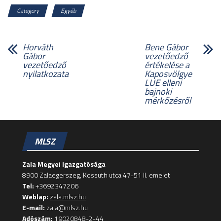
Category
Egyéb
Horváth
Bene Gábor
Gábor
vezetőedző
vezetőedző
értékelése a
nyilatkozata
Kaposvölgye
LUE elleni
bajnoki
mérkőzésről
MLSZ
Zala Megyei Igazgatósága
8900 Zalaegerszeg, Kossuth utca 47-51 II. emelet
Tel:
+3692347206
Weblap:
zala.mlsz.hu
E-mail:
zala@mlsz.hu
Adószám:
19020848-2-44