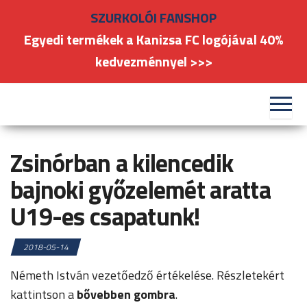
Skip
SZURKOLÓI FANSHOP
to
Egyedi termékek a Kanizsa FC logójával 40%
the
kedvezménnyel >>>
content
#kanizsafoci
FC
Nagykanizsa
Zsinórban a kilencedik
bajnoki győzelemét aratta
U19-es csapatunk!
2018-05-14
Németh István vezetőedző értékelése. Részletekért
kattintson a
bővebben gombra
.