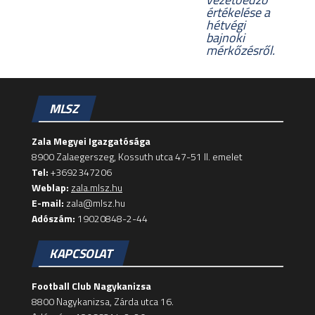
értékelése a
hétvégi
bajnoki
mérkőzésről.
MLSZ
Zala Megyei Igazgatósága
8900 Zalaegerszeg, Kossuth utca 47-51 II. emelet
Tel:
+3692347206
Weblap:
zala.mlsz.hu
E-mail:
zala@mlsz.hu
Adószám:
19020848-2-44
KAPCSOLAT
Football Club Nagykanizsa
8800 Nagykanizsa, Zárda utca 16.