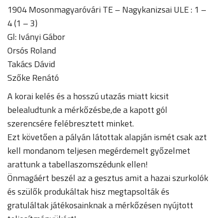
1904 Mosonmagyaróvári TE – Nagykanizsai ULE : 1 –
4 (1 – 3)
Gl: Iványi Gábor
Orsós Roland
Takács Dávid
Szőke Renátó
A korai kelés és a hosszú utazás miatt kicsit
belealudtunk a mérkőzésbe,de a kapott gól
szerencsére felébresztett minket.
Ezt követően a pályán látottak alapján ismét csak azt
kell mondanom teljesen megérdemelt győzelmet
arattunk a tabellaszomszédunk ellen!
Önmagáért beszél az a gesztus amit a hazai szurkolók
és szülők produkáltak hisz megtapsolták és
gratuláltak játékosainknak a mérkőzésen nyújtott