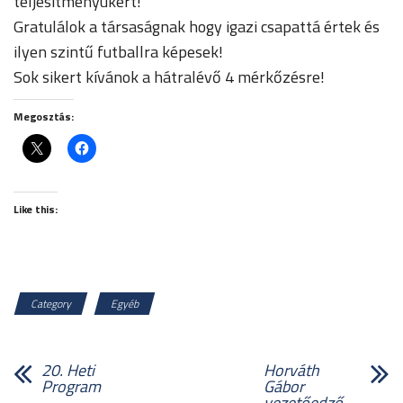
teljesítményükért!
Gratulálok a társaságnak hogy igazi csapattá értek és
ilyen szintű futballra képesek!
Sok sikert kívánok a hátralévő 4 mérkőzésre!
Megosztás:
Like this:
Category
Egyéb
20. Heti
Horváth
Program
Gábor
vezetőedző