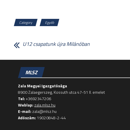
Category
Egyéb
U12 csapatunk újra Milánóban
MLSZ
Zala Megyei Igazgatósága
8900 Zalaegerszeg, Kossuth utca 47-51 II. emelet
Tel:
+3692347206
Weblap:
zala.mlsz.hu
E-mail:
zala@mlsz.hu
Adószám:
19020848-2-44