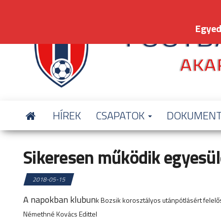
Skip
to
Egyed
the
content
HÍREK
CSAPATOK
DOKUMEN
Sikeresen működik egyesül
2018-05-15
A napokban klubun
k Bozsik korosztályos utánpótlásért felel
Némethné Kovács Edittel