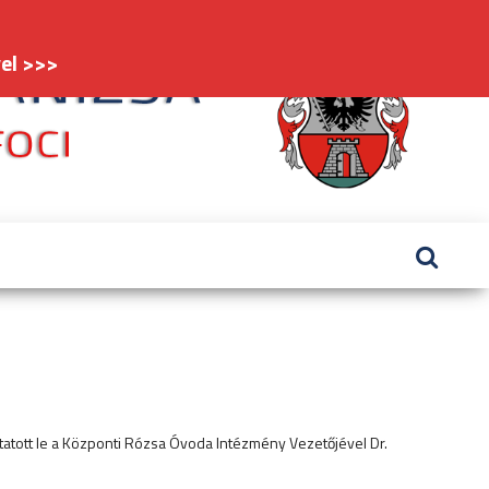
el >>>
FC
#kaniz
Nagy
ytatott le a Központi Rózsa Óvoda Intézmény Vezetőjével Dr.