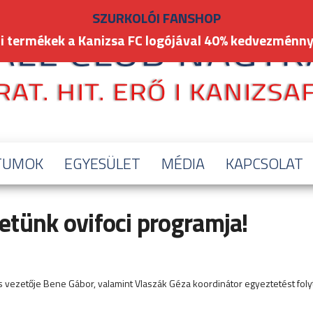
SZURKOLÓI FANSHOP
i termékek a Kanizsa FC logójával 40% kedvezménny
TUMOK
EGYESÜLET
MÉDIA
KAPCSOLAT
etünk ovifoci programja!
ős vezetője Bene Gábor, valamint Vlaszák Géza koordinátor egyeztetést fol