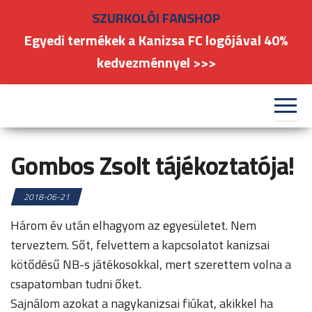
Skip
SZURKOLÓI FANSHOP
to
Egyedi termékek a Kanizsa FC logójával 40%
the
kedvezménnyel >>>
content
#kanizsafoci
FC
Nagykanizsa
Gombos Zsolt tájékoztatója!
2018-06-21
Három év után elhagyom az egyesületet. Nem
terveztem. Sőt, felvettem a kapcsolatot kanizsai
kötődésű NB-s játékosokkal, mert szerettem volna a
csapatomban tudni őket.
Sajnálom azokat a nagykanizsai fiúkat, akikkel ha