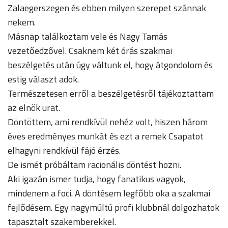
Zalaegerszegen és ebben milyen szerepet szánnak
nekem.
Másnap találkoztam vele és Nagy Tamás
vezetőedzővel. Csaknem két órás szakmai
beszélgetés után úgy váltunk el, hogy átgondolom és
estig választ adok.
Természetesen erről a beszélgetésről tájékoztattam
az elnök urat.
Döntöttem, ami rendkívül nehéz volt, hiszen három
éves eredményes munkát és ezt a remek Csapatot
elhagyni rendkívül fájó érzés.
De ismét próbáltam racionális döntést hozni.
Aki igazán ismer tudja, hogy fanatikus vagyok,
mindenem a foci. A döntésem legfőbb oka a szakmai
fejlődésem. Egy nagymúltú profi klubbnál dolgozhatok
tapasztalt szakemberekkel.