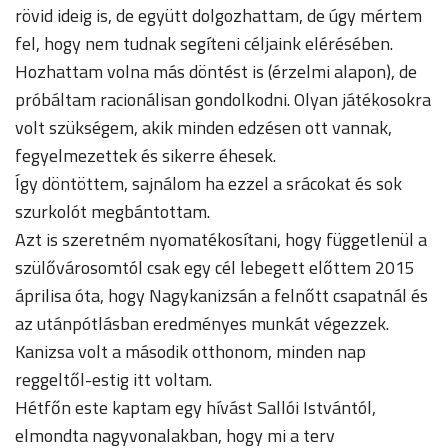
rövid ideig is, de együtt dolgozhattam, de úgy mértem
fel, hogy nem tudnak segíteni céljaink elérésében.
Hozhattam volna más döntést is (érzelmi alapon), de
próbáltam racionálisan gondolkodni. Olyan játékosokra
volt szükségem, akik minden edzésen ott vannak,
fegyelmezettek és sikerre éhesek.
Így döntöttem, sajnálom ha ezzel a srácokat és sok
szurkolót megbántottam.
Azt is szeretném nyomatékosítani, hogy függetlenül a
szülővárosomtól csak egy cél lebegett előttem 2015
áprilisa óta, hogy Nagykanizsán a felnőtt csapatnál és
az utánpótlásban eredményes munkát végezzek.
Kanizsa volt a második otthonom, minden nap
reggeltől-estig itt voltam.
Hétfőn este kaptam egy hívást Sallói Istvántól,
elmondta nagyvonalakban, hogy mi a terv