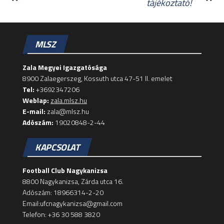
tájékoztató!
MLSZ
Zala Megyei Igazgatósága
8900 Zalaegerszeg, Kossuth utca 47-51 II. emelet
Tel:
+3692347206
Weblap:
zala.mlsz.hu
E-mail:
zala@mlsz.hu
Adószám:
19020848-2-44
KAPCSOLAT
Football Club Nagykanizsa
8800 Nagykanizsa, Zárda utca 16.
Adószám: 18966314-2-20
Email:ufcnagykanizsa@gmail.com
Telefon: +36 30 588 3820