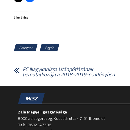
Like this:
Category
Egyéb
FC Nagykanizsa Utánpótlásának
bemutatkozója a 2018-2019-es idényben
MLSZ
Zala Megyei Igazgatósága
8900 Zalaegerszeg, Kossuth utca 47-51 II. emelet
Tel:
+3692347206