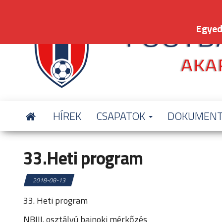
Skip
to
Egyed
the
content
HÍREK
CSAPATOK
DOKUMEN
33.Heti program
2018-08-13
33. Heti program
NBIII. osztályú bajnoki mérkőzés