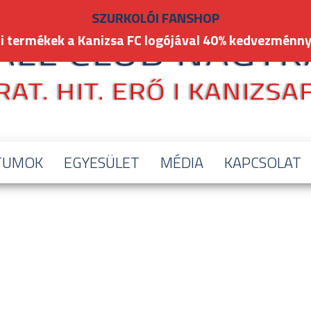
SZURKOLÓI FANSHOP
i termékek a Kanizsa FC logójával 40% kedvezménny
TUMOK
EGYESÜLET
MÉDIA
KAPCSOLAT