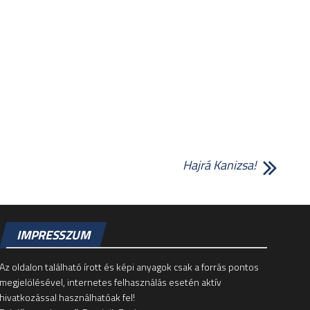
Hajrá Kanizsa!
IMPRESSZUM
Az oldalon található írott és képi anyagok csak a forrás pontos
megjelölésével, internetes felhasználás esetén aktív
hivatkozással használhatóak fel!