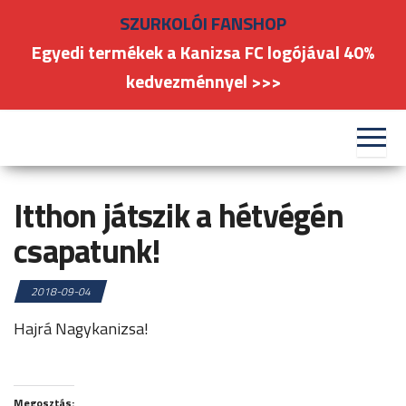
Skip
SZURKOLÓI FANSHOP
to
Egyedi termékek a Kanizsa FC logójával 40%
the
kedvezménnyel >>>
content
#kanizsafoci
FC
Nagykanizsa
Itthon játszik a hétvégén
csapatunk!
2018-09-04
Hajrá Nagykanizsa!
Megosztás: