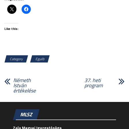
Like this:
Category
Egyéb
Németh
37. heti
István
program
értékelése
MLSZ
Zala Megyei Igazgatósága