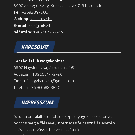
8900 Zalaegerszeg, Kossuth utca 47-51 II. emelet
Tel:
+3692347206
Weblap:
zala.mlsz.hu
E-mail:
zala@mlsz.hu
Adószám:
19020848-2-44
KAPCSOLAT
Football Club Nagykanizsa
8800 Nagykanizsa, Zárda utca 16.
Adószám: 18966314-2-20
Email:ufcnagykanizsa@gmail.com
Telefon: +36 30 588 3820
IMPRESSZUM
Az oldalon található írott és képi anyagok csak a forrás
pontos megjelölésével, internetes felhasználás esetén
aktív hivatkozással használhatóak fel!