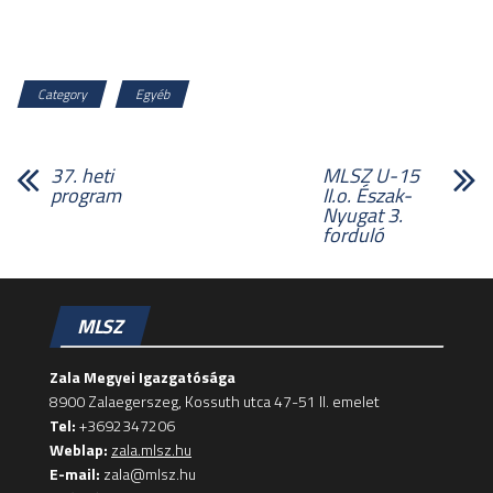
Category
Egyéb
37. heti
MLSZ U-15
program
II.o. Észak-
Nyugat 3.
forduló
MLSZ
Zala Megyei Igazgatósága
8900 Zalaegerszeg, Kossuth utca 47-51 II. emelet
Tel:
+3692347206
Weblap:
zala.mlsz.hu
E-mail:
zala@mlsz.hu