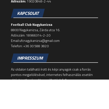
Adószám:
19020848-2-44
KAPCSOLAT
Football Club Nagykanizsa
8800 Nagykanizsa, Zárda utca 16.
Adószám: 18966314-2-20
Email:ufcnagykanizsa@gmail.com
Telefon: +36 30 588 3820
IMPRESSZUM
Az oldalon található írott és képi anyagok csak a forrás
pontos megjelölésével, internetes felhasználás esetén
aktív hivatkozással használhatóak fel!
Felelős szerkesztő: Dominik Zsolt