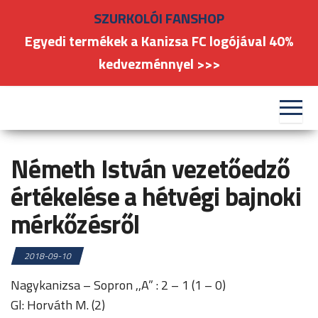
Skip
SZURKOLÓI FANSHOP
to
Egyedi termékek a Kanizsa FC logójával 40%
the
kedvezménnyel >>>
content
#kanizsafoci
FC
Nagykanizsa
Németh István vezetőedző
értékelése a hétvégi bajnoki
mérkőzésről
2018-09-10
Nagykanizsa – Sopron ,,A” : 2 – 1 (1 – 0)
Gl: Horváth M. (2)