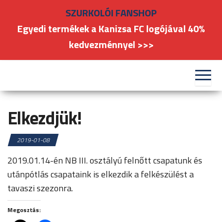
Skip
SZURKOLÓI FANSHOP
to
Egyedi termékek a Kanizsa FC logójával 40%
the
kedvezménnyel >>>
content
#kanizsafoci
FC
Nagykanizsa
Elkezdjük!
2019-01-08
2019.01.14-én NB III. osztályú felnőtt csapatunk és
utánpótlás csapataink is elkezdik a felkészülést a
tavaszi szezonra.
Megosztás: