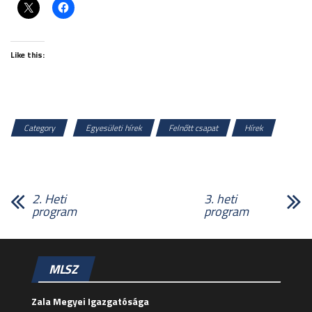
Like this:
Category
Egyesületi hírek
Felnőtt csapat
Hírek
Utánpótlás
2. Heti
3. heti
program
program
MLSZ
Zala Megyei Igazgatósága