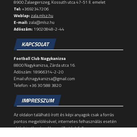
8900 Zalaegerszeg, Kossuth utca 47-51 II. emelet
Tel:
+3692347206
Weblap:
zala.mlsz.hu
E-mail:
zala@mlsz.hu
Adószám:
19020848-2-44
KAPCSOLAT
Football Club Nagykanizsa
8800 Nagykanizsa, Zárda utca 16.
Adószám: 18966314-2-20
Email:ufcnagykanizsa@gmail.com
Telefon: +36 30 588 3820
IMPRESSZUM
Az oldalon található írott és képi anyagok csak a forrás
pontos megjelölésével, internetes felhasználás esetén
aktív hivatkozással használhatóak fel!
Felelős szerkesztő: Dominik Zsolt