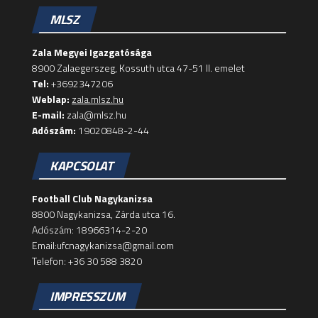
MLSZ
Zala Megyei Igazgatósága
8900 Zalaegerszeg, Kossuth utca 47-51 II. emelet
Tel:
+3692347206
Weblap:
zala.mlsz.hu
E-mail:
zala@mlsz.hu
Adószám:
19020848-2-44
KAPCSOLAT
Football Club Nagykanizsa
8800 Nagykanizsa, Zárda utca 16.
Adószám: 18966314-2-20
Email:ufcnagykanizsa@gmail.com
Telefon: +36 30 588 3820
IMPRESSZUM