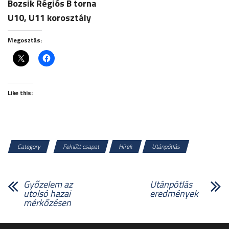
Bozsik Régiós B torna
U10, U11 korosztály
Megosztás:
Like this:
Category
Felnőtt csapat
Hírek
Utánpótlás
Győzelem az
Utánpótlás
utolsó hazai
eredmények
mérkőzésen