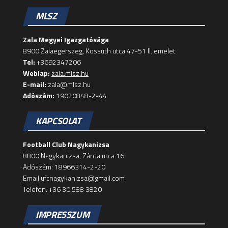
MLSZ
Zala Megyei Igazgatósága
8900 Zalaegerszeg, Kossuth utca 47-51 II. emelet
Tel:
+3692347206
Weblap:
zala.mlsz.hu
E-mail:
zala@mlsz.hu
Adószám:
19020848-2-44
KAPCSOLAT
Football Club Nagykanizsa
8800 Nagykanizsa, Zárda utca 16.
Adószám: 18966314-2-20
Email:ufcnagykanizsa@gmail.com
Telefon: +36 30 588 3820
IMPRESSZUM