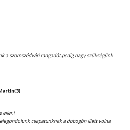
ünk a szomszédvári rangadót,pedig nagy szükségünk
Martin(3)
 ellen!
belegondolunk csapatunknak a dobogón illett volna