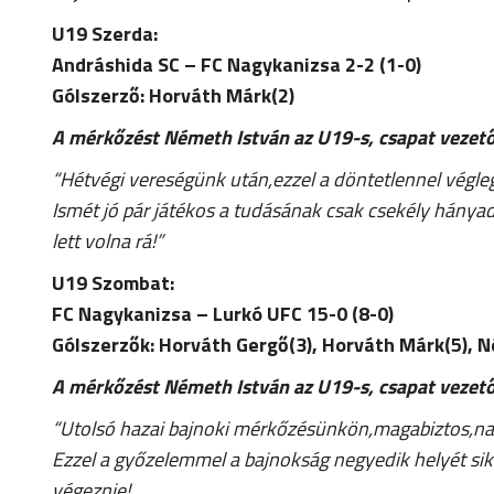
U19 Szerda:
Andráshida SC – FC Nagykanizsa 2-2 (1-0)
Gólszerző: Horváth Márk(2)
A mérkőzést Németh István az U19-s, csapat vezető
“Hétvégi vereségünk után,ezzel a döntetlennel végleg
Ismét jó pár játékos a tudásának csak csekély hán
lett volna rá!”
U19 Szombat:
FC Nagykanizsa – Lurkó UFC 15-0 (8-0)
Gólszerzők: Horváth Gergő(3), Horváth Márk(5), 
A mérkőzést Németh István az U19-s, csapat vezető
“Utolsó hazai bajnoki mérkőzésünkön,magabiztos,nag
Ezzel a győzelemmel a bajnokság negyedik helyét si
végeznie!