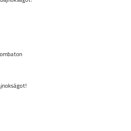
szombaton
ajnokságot!