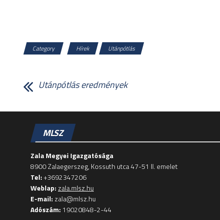
Category
Hírek
Utánpótlás
Utánpótlás eredmények
MLSZ
Zala Megyei Igazgatósága
8900 Zalaegerszeg, Kossuth utca 47-51 II. emelet
Tel:
+3692347206
Weblap:
zala.mlsz.hu
E-mail:
zala@mlsz.hu
Adószám:
19020848-2-44