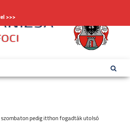
el >>>
FC
#kaniz
Nagy
 szombaton pedig itthon fogadták utolsó