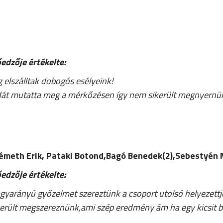
edzője értékelte:
 elszálltak dobogós esélyeink!
yadát mutatta meg a mérkőzésen így nem sikerült megnyern
Németh Erik, Pataki Botond,Bagó Benedek(2),Sebestyén 
edzője értékelte:
yarányú győzelmet szereztünk a csoport utolsó helyezettje
került megszereznünk,ami szép eredmény ám ha egy kicsit 