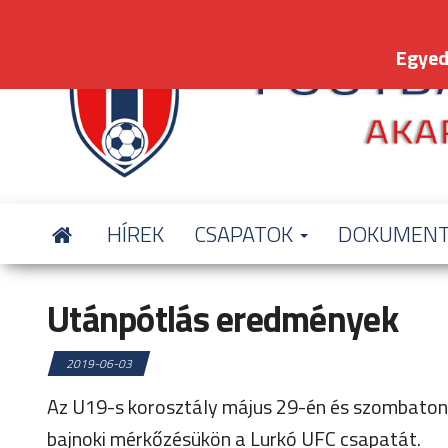
Skip
to
Egyed
the
content
HÍREK
CSAPATOK
DOKUMEN
Utánpótlás eredmények
2019-06-03
Az U19-s korosztály május 29-én és szombaton 
bajnoki mérkőzésükön a Lurkó UFC csapatát.