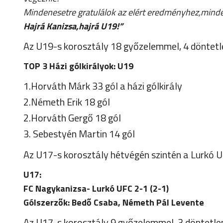
Mindenesetre gratulálok az elért eredményhez,minde
Hajrá Kanizsa,hajrá U19!”
Az U19-s korosztály 18 győzelemmel, 4 döntetle
TOP 3 Házi gólkirályok: U19
1.Horváth Márk 33 gól a házi gólkirály
2.Németh Erik 18 gól
2.Horváth Gergő 18 gól
3. Sebestyén Martin 14 gól
Az U17-s korosztály hétvégén szintén a Lurkó 
U17:
FC Nagykanizsa- Lurkó UFC 2-1 (2-1)
Gólszerzők: Bedő Csaba, Németh Pál Levente
Az U17-s korosztály 9 győzelemmel, 3 döntetlenn