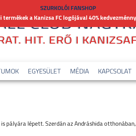
SZURKOLÓI FANSHOP
i termékek a Kanizsa FC logójával 40% kedvezménny
TUMOK
EGYESÜLET
MÉDIA
KAPCSOLAT
is pályára lépett. Szerdán az Andráshida otthonában,