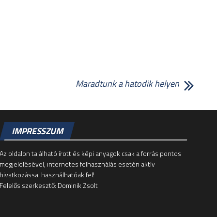
Maradtunk a hatodik helyen
IMPRESSZUM
Az oldalon található írott és képi anyagok csak a forrás pontos
megjelölésével, internetes felhasználás esetén aktív
hivatkozással használhatóak fel!
Felelős szerkesztő: Dominik Zsolt