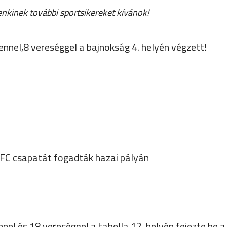
nkinek további sportsikereket kívánok!
nnel,8 vereséggel a bajnokság 4. helyén végzett!
UFC csapatát fogadták hazai pályán
el és 18 vereséggel a tabella 12. helyén fejezte be a