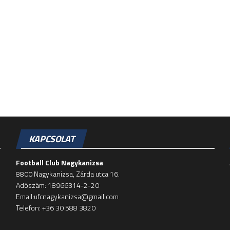
KAPCSOLAT
Football Club Nagykanizsa
8800 Nagykanizsa, Zárda utca 16.
Adószám: 18966314-2-20
Email:ufcnagykanizsa@gmail.com
Telefon: +36 30 588 3820