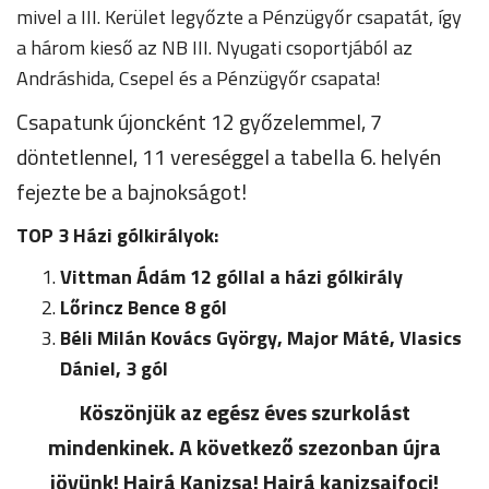
mivel a III. Kerület legyőzte a Pénzügyőr csapatát, így
a három kieső az NB III. Nyugati csoportjából az
Andráshida, Csepel és a Pénzügyőr csapata!
Csapatunk újoncként 12 győzelemmel, 7
döntetlennel, 11 vereséggel a tabella 6. helyén
fejezte be a bajnokságot!
TOP 3 Házi gólkirályok:
Vittman Ádám 12 góllal a házi gólkirály
Lőrincz Bence 8 gól
Béli Milán Kovács György, Major Máté, Vlasics
Dániel, 3 gól
Köszönjük az egész éves szurkolást
mindenkinek. A következő szezonban újra
jövünk! Hajrá Kanizsa! Hajrá kanizsaifoci!