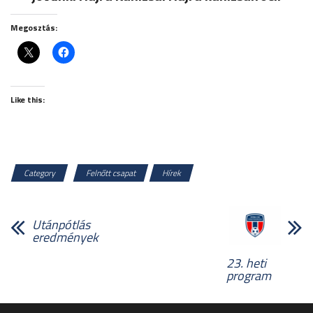
Megosztás:
Like this:
Category
Felnőtt csapat
Hírek
Utánpótlás
eredmények
23. heti
program