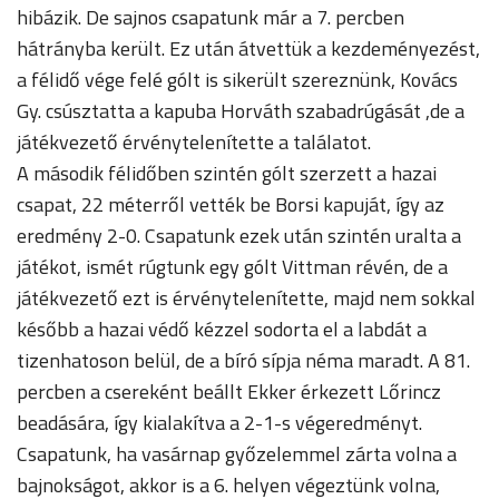
hibázik. De sajnos csapatunk már a 7. percben
hátrányba került. Ez után átvettük a kezdeményezést,
a félidő vége felé gólt is sikerült szereznünk, Kovács
Gy. csúsztatta a kapuba Horváth szabadrúgását ,de a
játékvezető érvénytelenítette a találatot.
A második félidőben szintén gólt szerzett a hazai
csapat, 22 méterről vették be Borsi kapuját, így az
eredmény 2-0. Csapatunk ezek után szintén uralta a
játékot, ismét rúgtunk egy gólt Vittman révén, de a
játékvezető ezt is érvénytelenítette, majd nem sokkal
később a hazai védő kézzel sodorta el a labdát a
tizenhatoson belül, de a bíró sípja néma maradt. A 81.
percben a csereként beállt Ekker érkezett Lőrincz
beadására, így kialakítva a 2-1-s végeredményt.
Csapatunk, ha vasárnap győzelemmel zárta volna a
bajnokságot, akkor is a 6. helyen végeztünk volna,