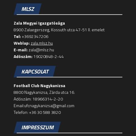
MLSZ
Zala Megyei Igazgatósága
8900 Zalaegerszeg, Kossuth utca 47-51 II. emelet
Tel:
+3692347206
Weblap:
zala.mlsz.hu
E-mail:
zala@mlsz.hu
Adószám:
19020848-2-44
KAPCSOLAT
Football Club Nagykanizsa
8800 Nagykanizsa, Zárda utca 16.
Adószám: 18966314-2-20
Email:ufcnagykanizsa@gmail.com
Telefon: +36 30 588 3820
IMPRESSZUM