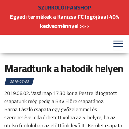
Skip
SZURKOLÓI FANSHOP
to
Egyedi termékek a Kanizsa FC logójával 40%
the
kedvezménnyel >>>
content
#kanizsafoci
FC
Nagykanizsa
Maradtunk a hatodik helyen
2019-06-03
2019.06.02. Vasárnap 17:30 kor a Pestre látogatott
csapatunk még pedig a BKV Előre csapatához.
Barna László csapata egy győzelemmel és
szerencsével oda érhetett volna az 5. helyre, ha az
utolsó fordulóban az előttünk lévő III. Kerület csapata