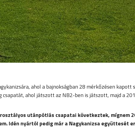
agykanizsára, ahol a bajnokságban 28 mérkőzésen kapott sz
 csapatát, ahol játszott az NB2-ben is játszott, majd a 2
korosztályos utánpótlás csapatai következtek, mígnem 2
em. Idén nyártól pedig már a Nagykanizsa együttesét er