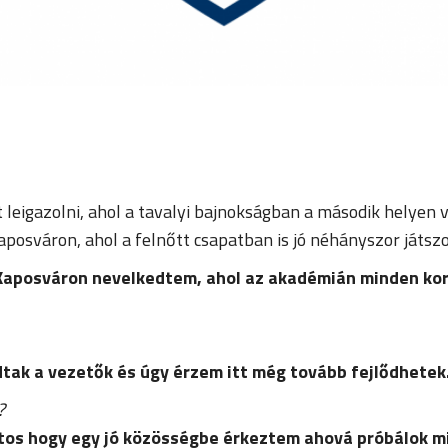
leigazolni, ahol a tavalyi bajnokságban a második helyen v
posváron, ahol a felnőtt csapatban is jó néhányszor játs
. Kaposváron nevelkedtem, ahol az akadémián minden ko
tak a vezetők és úgy érzem itt még tovább fejlődhetek
?
tos hogy egy jó közösségbe érkeztem ahová próbálok mi