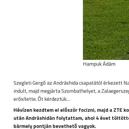
Hampuk Ádám
Szegleti Gergő az Andráshida csapatától érkezett N
indult, majd megjárta Szombathelyet, a Zalaegerszeg
erősítette. Őt kérdeztük…
Hévízen kezdtem el először focizni, majd a ZTE 
után Andráshidán folytattam, ahol 4 évet töltött
bármely pontján bevethető vagyok.