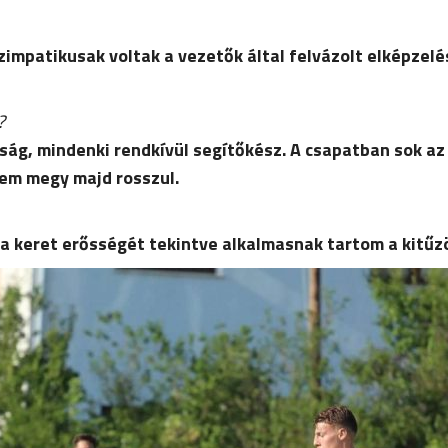
impatikusak voltak a vezetők által felvázolt elképzel
?
ság, mindenki rendkívül segítőkész. A csapatban sok a
sem megy majd rosszul.
 a keret erősségét tekintve alkalmasnak tartom a kitűz