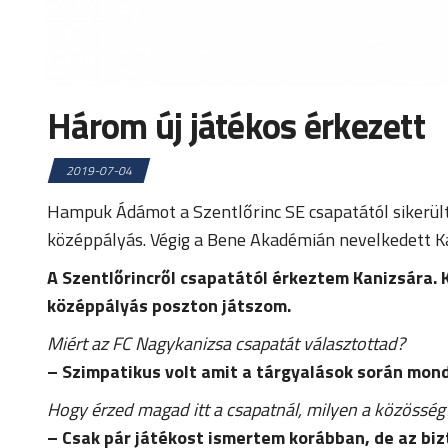
Három új játékos érkezett
2019-07-04
Hampuk Ádámot a Szentlőrinc SE csapatától sikerült 
középpályás. Végig a Bene Akadémián nevelkedett Ka
A Szentlőrincről csapatától érkeztem Kanizsára
középpályás poszton játszom.
Miért az FC Nagykanizsa csapatát választottad?
– Szimpatikus volt amit a tárgyalások során mond
Hogy érzed magad itt a csapatnál, milyen a közösség
– Csak pár játékost ismertem korábban, de az biz