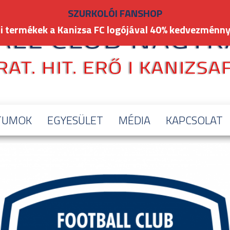
SZURKOLÓI FANSHOP
i termékek a Kanizsa FC logójával 40% kedvezménny
TUMOK
EGYESÜLET
MÉDIA
KAPCSOLAT