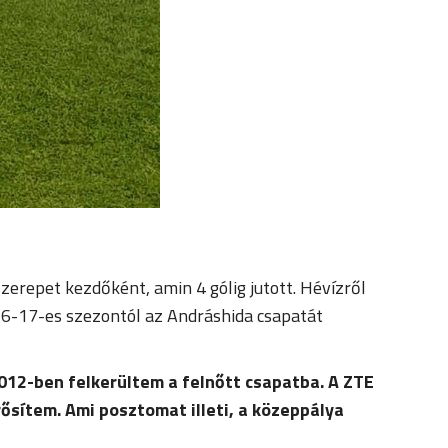
erepet kezdőként, amin 4 gólig jutott. Hévízről
016-17-es szezontól az Andráshida csapatát
012-ben felkerültem a felnőtt csapatba. A ZTE
ősítem. Ami posztomat illeti, a közeppálya