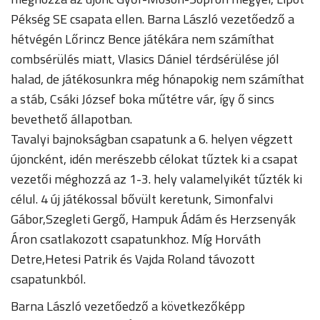
Pékség SE csapata ellen. Barna László vezetőedző a
hétvégén Lőrincz Bence játékára nem számíthat
combsérülés miatt, Vlasics Dániel térdsérülése jól
halad, de játékosunkra még hónapokig nem számíthat
a stáb, Csáki József boka műtétre vár, így ő sincs
bevethető állapotban.
Tavalyi bajnokságban csapatunk a 6. helyen végzett
újoncként, idén merészebb célokat tűztek ki a csapat
vezetői méghozzá az 1-3. hely valamelyikét tűzték ki
célul. 4 új játékossal bővült keretunk, Simonfalvi
Gábor,Szegleti Gergő, Hampuk Ádám és Herzsenyák
Áron csatlakozott csapatunkhoz. Míg Horváth
Detre,Hetesi Patrik és Vajda Roland távozott
csapatunkból.
Barna László vezetőedző a következőképp