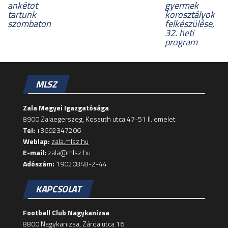
ankétot
gyermek
tartunk
korosztályok
szombaton
felkészülése,
32. heti
program
MLSZ
Zala Megyei Igazgatósága
8900 Zalaegerszeg, Kossuth utca 47-51 II. emelet
Tel:
+3692347206
Weblap:
zala.mlsz.hu
E-mail:
zala@mlsz.hu
Adószám:
19020848-2-44
KAPCSOLAT
Football Club Nagykanizsa
8800 Nagykanizsa, Zárda utca 16.