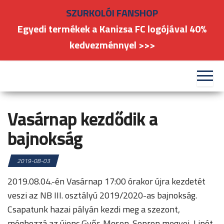
Skip
SZURKOLÓI FANSHOP
to
Egyedi termékek a Kanizsa FC logójával 40%
the
kedvezménnyel >>>
content
#kanizsafoci
FC
Nagykanizsa
Vasárnap kezdődik a
bajnokság
2019-08-03
2019.08.04.-én Vasárnap 17:00 órakor újra kezdetét
veszi az NB III. osztályú 2019/2020-as bajnokság.
Csapatunk hazai pályán kezdi meg a szezont,
méghozzá az újonc Győr-Moson-Sopron megyei, Lipót