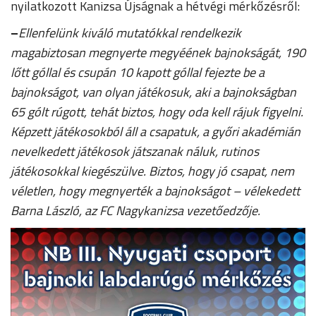
nyilatkozott Kanizsa Újságnak a hétvégi mérkőzésről:
–
Ellenfelünk kiváló mutatókkal rendelkezik
magabiztosan megnyerte megyéének bajnokságát, 190
lőtt góllal és csupán 10 kapott góllal fejezte be a
bajnokságot, van olyan játékosuk, aki a bajnokságban
65 gólt rúgott, tehát biztos, hogy oda kell rájuk figyelni.
Képzett játékosokból áll a csapatuk, a győri akadémián
nevelkedett játékosok játszanak náluk, rutinos
játékosokkal kiegészülve. Biztos, hogy jó csapat, nem
véletlen, hogy megnyerték a bajnokságot – vélekedett
Barna László, az FC Nagykanizsa vezetőedzője.