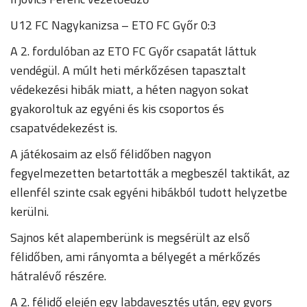
U12 FC Nagykanizsa – ETO FC Győr 0:3
A 2. fordulóban az ETO FC Győr csapatát láttuk
vendégül. A múlt heti mérkőzésen tapasztalt
védekezési hibák miatt, a héten nagyon sokat
gyakoroltuk az egyéni és kis csoportos és
csapatvédekezést is.
A játékosaim az első félidőben nagyon
fegyelmezetten betartották a megbeszél taktikát, az
ellenfél szinte csak egyéni hibákból tudott helyzetbe
kerülni.
Sajnos két alapemberünk is megsérült az első
félidőben, ami rányomta a bélyegét a mérkőzés
hátralévő részére.
A 2. félidő elején egy labdavesztés után, egy gyors