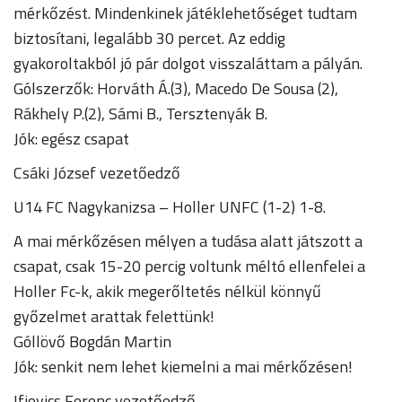
mérkőzést. Mindenkinek játéklehetőséget tudtam
biztosítani, legalább 30 percet. Az eddig
gyakoroltakból jó pár dolgot visszaláttam a pályán.
Gólszerzők: Horváth Á.(3), Macedo De Sousa (2),
Rákhely P.(2), Sámi B., Tersztenyák B.
Jók: egész csapat
Csáki József vezetőedző
U14 FC Nagykanizsa – Holler UNFC (1-2) 1-8.
A mai mérkőzésen mélyen a tudása alatt játszott a
csapat, csak 15-20 percig voltunk méltó ellenfelei a
Holler Fc-k, akik megerőltetés nélkül könnyű
győzelmet arattak felettünk!
Góllövő Bogdán Martin
Jók: senkit nem lehet kiemelni a mai mérkőzésen!
Ifjovics Ferenc vezetőedző