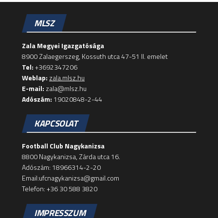
MLSZ
Zala Megyei Igazgatósága
8900 Zalaegerszeg, Kossuth utca 47-51 II. emelet
Tel:
+3692347206
Weblap:
zala.mlsz.hu
E-mail:
zala@mlsz.hu
Adószám:
19020848-2-44
KAPCSOLAT
Football Club Nagykanizsa
8800 Nagykanizsa, Zárda utca 16.
Adószám: 18966314-2-20
Email:ufcnagykanizsa@gmail.com
Telefon: +36 30 588 3820
IMPRESSZUM