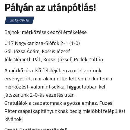
Pályán az utánpótlás!
2019-09-18
Bajnoki mérkőzések edzői értékelése
U17 Nagykanizsa-Siófok 2-1 (1-0)
Gól: Józsa Ádám, Kocsis József
Jók: Németh Pál., Kocsis József, Rodek Zoltán.
A mérkőzés első félidejében a mi akaratunk
érvényesült, már akkor el kellett volna dönteni a
mérkőzést, valamint sokkal higgadtabban kell
játszanunk 2-0-ás vezetés után.
Gratulálok a csapatomnak a győzelemhez, Füzesi
Péter csapatkapitányunknak pedig mielőbbi felépülést
kívánok!