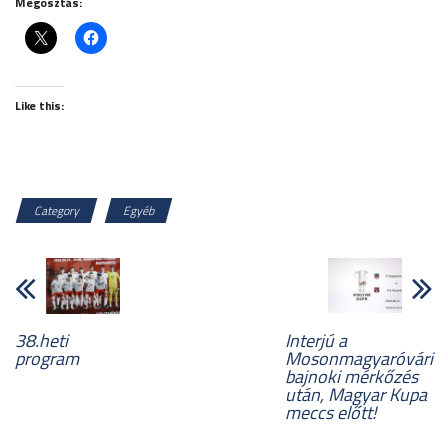
Megosztás:
Like this:
Category
Egyéb
38.heti
Interjú a
program
Mosonmagyaróvári
bajnoki mérkőzés
után, Magyar Kupa
meccs előtt!