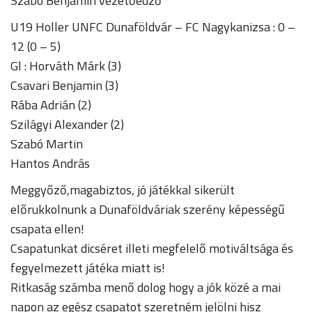
Szabó Benjámin vezetőedző
U19 Holler UNFC Dunaföldvár – FC Nagykanizsa : 0 –
12 (0 – 5)
Gl : Horváth Márk (3)
Csavari Benjamin (3)
Rába Adrián (2)
Szilágyi Alexander (2)
Szabó Martin
Hantos András
Meggyőző,magabiztos, jó játékkal sikerült
előrukkolnunk a Dunaföldváriak szerény képességű
csapata ellen!
Csapatunkat dicséret illeti megfelelő motiváltsága és
fegyelmezett játéka miatt is!
Ritkaság számba menő dolog hogy a jók közé a mai
napon az egész csapatot szeretném jelölni hisz