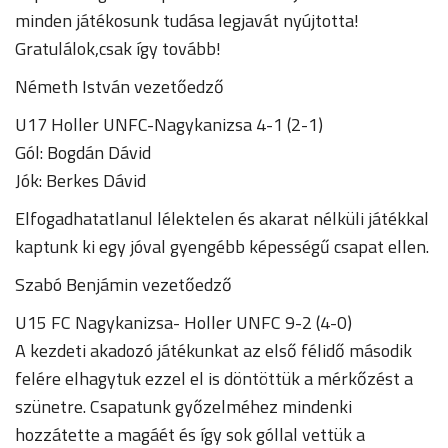
minden játékosunk tudása legjavát nyújtotta!
Gratulálok,csak így tovább!
Németh István vezetőedző
U17 Holler UNFC-Nagykanizsa 4-1 (2-1)
Gól: Bogdán Dávid
Jók: Berkes Dávid
Elfogadhatatlanul lélektelen és akarat nélküli játékkal
kaptunk ki egy jóval gyengébb képességű csapat ellen.
Szabó Benjámin vezetőedző
U15 FC Nagykanizsa- Holler UNFC 9-2 (4-0)
A kezdeti akadozó játékunkat az első félidő második
felére elhagytuk ezzel el is döntöttük a mérkőzést a
szünetre. Csapatunk győzelméhez mindenki
hozzátette a magáét és így sok góllal vettük a