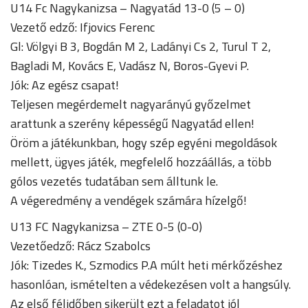
U14 Fc Nagykanizsa – Nagyatád 13-0 (5 – 0)
Vezető edző: Ifjovics Ferenc
Gl: Völgyi B 3, Bogdán M 2, Ladányi Cs 2, Turul T 2,
Bagladi M, Kovács E, Vadász N, Boros-Gyevi P.
Jók: Az egész csapat!
Teljesen megérdemelt nagyarányú győzelmet
arattunk a szerény képességű Nagyatád ellen!
Öröm a játékunkban, hogy szép egyéni megoldások
mellett, ügyes játék, megfelelő hozzáállás, a több
gólos vezetés tudatában sem álltunk le.
A végeredmény a vendégek számára hízelgő!
U13 FC Nagykanizsa – ZTE 0-5 (0-0)
Vezetőedző: Rácz Szabolcs
Jók: Tizedes K., Szmodics P.A múlt heti mérkőzéshez
hasonlóan, ismételten a védekezésen volt a hangsúly.
Az első félidőben sikerült ezt a feladatot jól