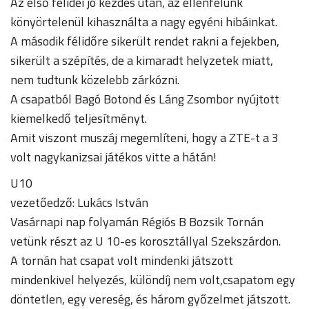
Az első félidei jó kezdés után, az ellenfelünk
könyörtelenül kihasználta a nagy egyéni hibáinkat.
A második félidőre sikerült rendet rakni a fejekben,
sikerült a szépítés, de a kimaradt helyzetek miatt,
nem tudtunk közelebb zárkózni.
A csapatból Bagó Botond és Láng Zsombor nyújtott
kiemelkedő teljesítményt.
Amit viszont muszáj megemlíteni, hogy a ZTE-t a 3
volt nagykanizsai játékos vitte a hátán!
U10
vezetőedző: Lukács István
Vasárnapi nap folyamán Régiós B Bozsik Tornán
vetünk részt az U 10-es korosztállyal Szekszárdon.
A tornán hat csapat volt mindenki játszott
mindenkivel helyezés, különdíj nem volt,csapatom egy
döntetlen, egy vereség, és három győzelmet játszott.