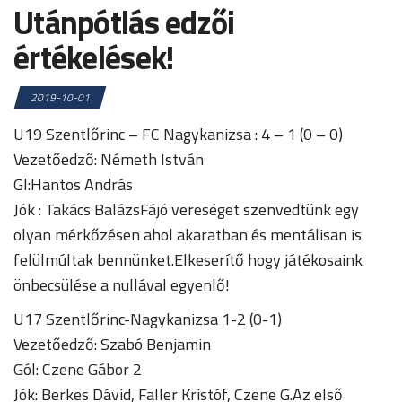
Utánpótlás edzői
értékelések!
2019-10-01
U19 Szentlőrinc – FC Nagykanizsa : 4 – 1 (0 – 0)
Vezetőedző: Németh István
Gl:Hantos András
Jók : Takács BalázsFájó vereséget szenvedtünk egy
olyan mérkőzésen ahol akaratban és mentálisan is
felülmúltak bennünket.Elkeserítő hogy játékosaink
önbecsülése a nullával egyenlő!
U17 Szentlőrinc-Nagykanizsa 1-2 (0-1)
Vezetőedző: Szabó Benjamin
Gól: Czene Gábor 2
Jók: Berkes Dávid, Faller Kristóf, Czene G.Az első