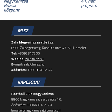
Nagykanizsa
41. heti
Bozsik
program
központ
MLSZ
Zala Megyei Igazgatósága
8900 Zalaegerszeg, Kossuth utca 47-51 II. emelet
Tel:
+3692347206
Weblap:
zala.mlsz.hu
E-mail:
zala@mlsz.hu
Adószám:
19020848-2-44
KAPCSOLAT
Football Club Nagykanizsa
8800 Nagykanizsa, Zárda utca 16.
Adószám: 18966314-2-20
Email:ufcnagykanizsa@gmail.com