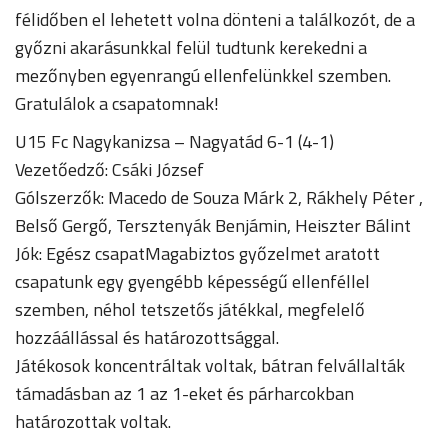
félidőben el lehetett volna dönteni a találkozót, de a
győzni akarásunkkal felül tudtunk kerekedni a
mezőnyben egyenrangú ellenfelünkkel szemben.
Gratulálok a csapatomnak!
U15 Fc Nagykanizsa – Nagyatád 6-1 (4-1)
Vezetőedző: Csáki József
Gólszerzők: Macedo de Souza Márk 2, Rákhely Péter ,
Belső Gergő, Tersztenyák Benjámin, Heiszter Bálint
Jók: Egész csapatMagabiztos győzelmet aratott
csapatunk egy gyengébb képességű ellenféllel
szemben, néhol tetszetős játékkal, megfelelő
hozzáállással és határozottsággal.
Játékosok koncentráltak voltak, bátran felvállalták
támadásban az 1 az 1-eket és párharcokban
határozottak voltak.