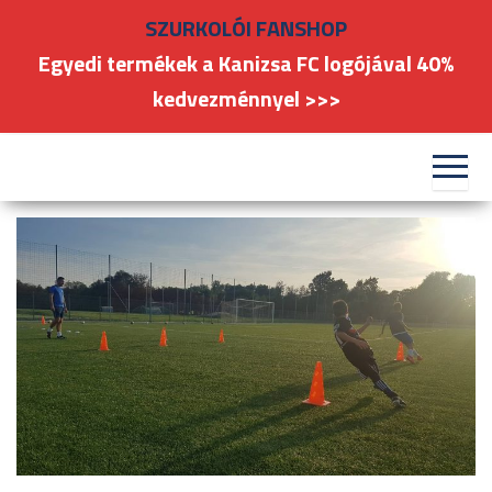
Skip
SZURKOLÓI FANSHOP
to
Egyedi termékek a Kanizsa FC logójával 40%
the
kedvezménnyel >>>
content
#kanizsafoci
FC
Nagykanizsa