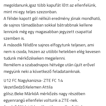
megoldanunk,igaz több kapufát lőtt az ellenfelünk,
mint mi egy teljes szezonban.
A félidei kapott gól nélküli eredmény jónak mondható,
de sajnos támadásban sokkal bátrabbnak kellene
lennünk még egy magasabban jegyzett csapattal
szemben is.
A második félidőre sajnos elfogytunk teljesen, ami
nem is csoda, hiszen az utóbbi hetekben elég kevesen
tudunk mérkőzéseken megjelenni.
Remélem a szabadnapos hétvége után újult erővel
megyünk neki a következő feladatainknak.
U12 FC Nagykanizsa- ZTE FC 1:4
Vezetőedző:Kelemen Attila
gólsz.:Beke MárkóA mérkőzés nagy részében
egyenrangú ellenfelei voltunk a ZTE-nek.