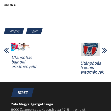
Like this:
Category
Egyéb
Utánpótlás
bajnoki
Utánpótlás
eredmények!
bajnoki
eredmények
MLSZ
Zala Megyei Igazgatósága
8900 Zalaegerszeg, Kossuth utca 47-51 II. emelet