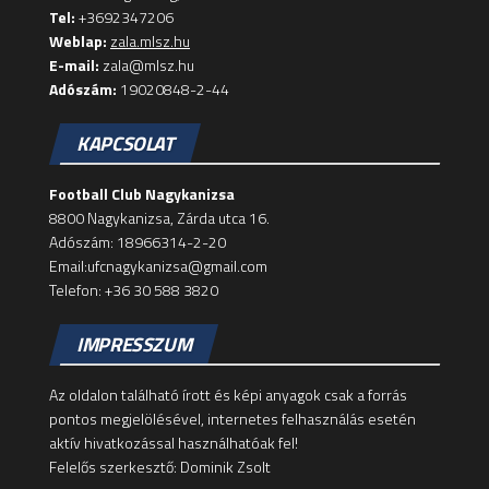
Tel:
+3692347206
Weblap:
zala.mlsz.hu
E-mail:
zala@mlsz.hu
Adószám:
19020848-2-44
KAPCSOLAT
Football Club Nagykanizsa
8800 Nagykanizsa, Zárda utca 16.
Adószám: 18966314-2-20
Email:ufcnagykanizsa@gmail.com
Telefon: +36 30 588 3820
IMPRESSZUM
Az oldalon található írott és képi anyagok csak a forrás
pontos megjelölésével, internetes felhasználás esetén
aktív hivatkozással használhatóak fel!
Felelős szerkesztő: Dominik Zsolt