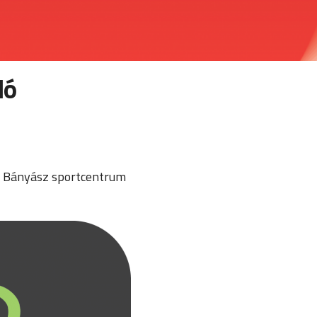
ló
sa Bányász sportcentrum