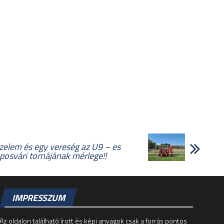
elem és egy vereség az U9 – es
posvári tornájának mérlege!!
IMPRESSZUM
Az oldalon található írott és képi anyagok csak a forrás pontos