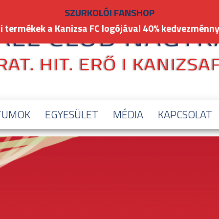
SZURKOLÓI FANSHOP
i termékek a Kanizsa FC logójával 40% kedvezménny
TUMOK
EGYESÜLET
MÉDIA
KAPCSOLAT