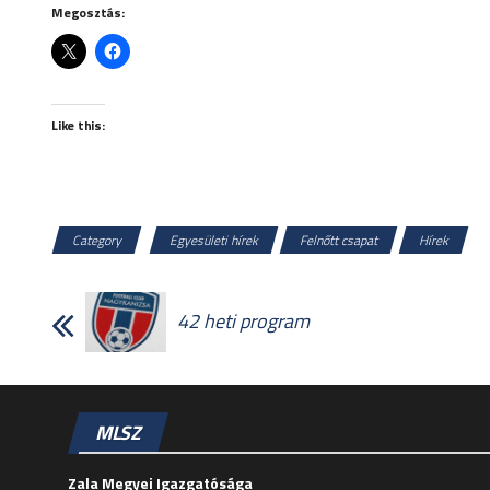
Megosztás:
Like this:
Category
Egyesületi hírek
Felnőtt csapat
Hírek
42 heti program
MLSZ
Zala Megyei Igazgatósága