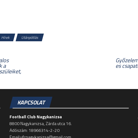
Hírek
Utánpótlás
alos
Győzelem
k a
es csapat
szüleiket,
KAPCSOLAT
Football Club Nagykanizsa
8800 Nagykanizsa, Zárda utca 16.
Adószám: 18966314-2-20
Email:ufcnagykanizsa@gmail.com