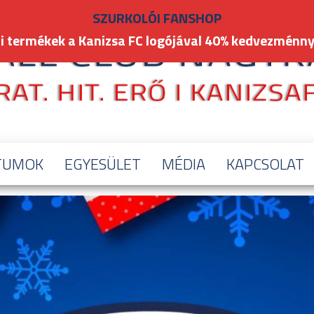
SZURKOLÓI FANSHOP
i termékek a Kanizsa FC logójával 40% kedvezménny
TUMOK
EGYESÜLET
MÉDIA
KAPCSOLAT