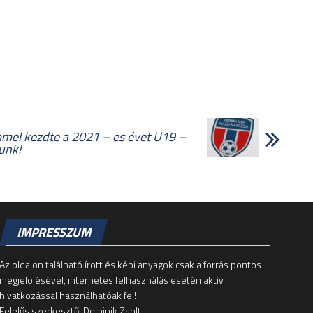
mel kezdte a 2021 – es évet U19 –
unk!
IMPRESSZUM
Az oldalon található írott és képi anyagok csak a forrás pontos
megjelölésével, internetes felhasználás esetén aktív
hivatkozással használhatóak fel!
Felelős szerkesztő: Dominik Zsolt