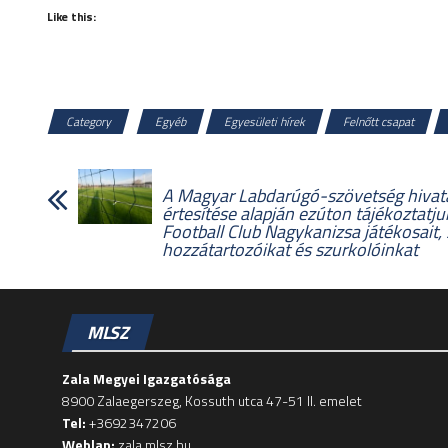
Like this:
Category
Egyéb
Egyesületi hírek
Felnőtt csapat
A Magyar Labdarúgó-szövetség hivat
értesítése alapján ezúton tájékoztatju
Football Club Nagykanizsa játékosait, 
hozzátartozóikat és szurkolóinkat
MLSZ
Zala Megyei Igazgatósága
8900 Zalaegerszeg, Kossuth utca 47-51 II. emelet
Tel:
+3692347206
Weblap:
zala.mlsz.hu