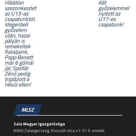
Hibátlan
Két
szezonkezdet
győzelemmel
az U13-as
nyitott az
csapatunktól.
U17-es
Idegenbeli
csapatunk!
győzelem
után, hazai
pályán is
remekeltek
fiataljaink,
Papp Benett
már 6 gólnál
jár, Spollár
Zénó pedig
triplázott a
Hévíz ellen!
MLSZ
Zala Megyei Igazgatósága
8900 Zalaegerszeg, Kossuth utca 47-51 II. emelet