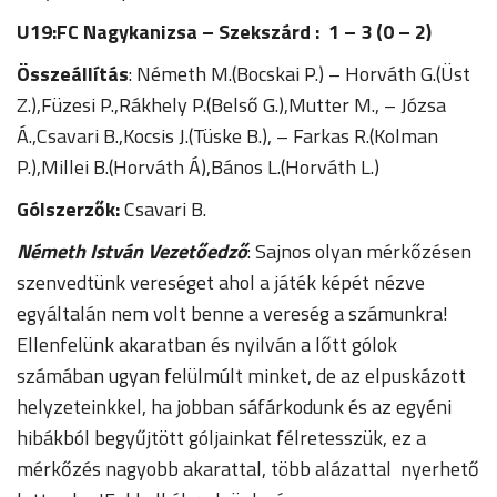
U19:FC Nagykanizsa – Szekszárd : 1 – 3 (0 – 2)
Összeállítás
: Németh M.(Bocskai P.) – Horváth G.(Üst
Z.),Füzesi P.,Rákhely P.(Belső G.),Mutter M., – Józsa
Á.,Csavari B.,Kocsis J.(Tüske B.), – Farkas R.(Kolman
P.),Millei B.(Horváth Á),Bános L.(Horváth L.)
Gólszerzők:
Csavari B.
Németh István Vezetőedző
: Sajnos olyan mérkőzésen
szenvedtünk vereséget ahol a játék képét nézve
egyáltalán nem volt benne a vereség a számunkra!
Ellenfelünk akaratban és nyilván a lőtt gólok
számában ugyan felülmúlt minket, de az elpuskázott
helyzeteinkkel, ha jobban sáfárkodunk és az egyéni
hibákból begyűjtött góljainkat félretesszük, ez a
mérkőzés nagyobb akarattal, több alázattal nyerhető