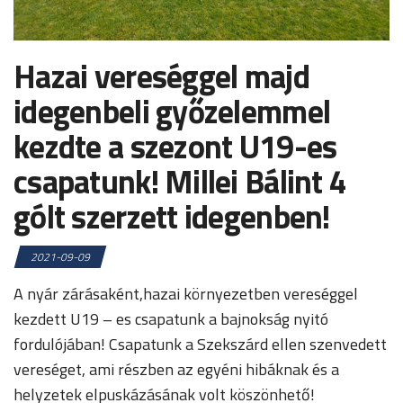
Hazai vereséggel majd
idegenbeli győzelemmel
kezdte a szezont U19-es
csapatunk! Millei Bálint 4
gólt szerzett idegenben!
2021-09-09
A nyár zárásaként,hazai környezetben vereséggel
kezdett U19 – es csapatunk a bajnokság nyitó
fordulójában! Csapatunk a Szekszárd ellen szenvedett
vereséget, ami részben az egyéni hibáknak és a
helyzetek elpuskázásának volt köszönhető!