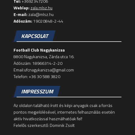
Tel:
+3692347206
Weblap:
zala.mlsz.hu
E-mail:
zala@mlsz.hu
Adószám:
19020848-2-44
KAPCSOLAT
Football Club Nagykanizsa
8800 Nagykanizsa, Zárda utca 16.
Adószám: 18966314-2-20
Email:ufcnagykanizsa@gmail.com
Telefon: +36 30 588 3820
IMPRESSZUM
Az oldalon található írott és képi anyagok csak a forrás
pontos megjelölésével, internetes felhasználás esetén
aktív hivatkozással használhatóak fel!
Felelős szerkesztő: Dominik Zsolt