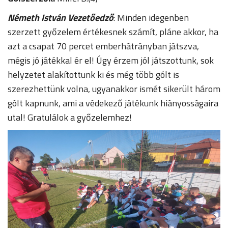
Németh István Vezetőedző
: Minden idegenben
szerzett győzelem értékesnek számít, pláne akkor, ha
azt a csapat 70 percet emberhátrányban játszva,
mégis jó játékkal ér el! Úgy érzem jól játszottunk, sok
helyzetet alakítottunk ki és még több gólt is
szerezhettünk volna, ugyanakkor ismét sikerült három
gólt kapnunk, ami a védekező játékunk hiányosságaira
utal! Gratulálok a győzelemhez!