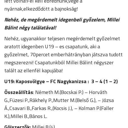
lett volna!Fel kell ébrednünk,vége a
nyárnak,elkezdődött a bajnokság!
Nehéz, de megérdemelt idegenbeli győzelem, Millei
Bálint négy találatával!
Nehéz, ugyanakkor teljesen megérdemelt győzelmet
aratott idegenben U19 – es csapatunk, aki a
győzelmet, 70percet emberhátrányban játszva tudott
megszerezni! Csapatunkból Millei Bálint négyszer
talált az ellenfél kapujába!
U19: Kaposvölgye – FC Nagykanizsa : 3 – 4 (1 – 2)
Összeállítás
: Németh M.(Bocskai P.) – Horváth
G.,Füzesi P.,Rákhely P.,Mutter M.(Belső G.), – Józsa
Á.,Csavari B.,Farkas R.,(Kocsis J.), – Kolman P.(Faller
K.),Millei B.,Bános L.
Gólszerzők:
Millei B.(4)