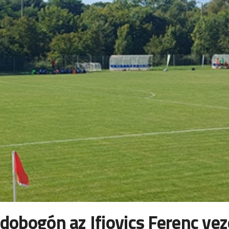
s dobogón az Ifjovics Ferenc ve