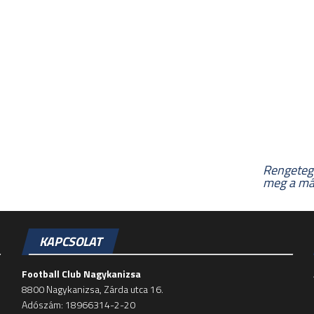
Rengeteg 
meg a más
KAPCSOLAT
Football Club Nagykanizsa
8800 Nagykanizsa, Zárda utca 16.
Adószám: 18966314-2-20