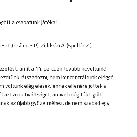
gött a csapatunk játéka!
i L,( CsöndesP), Zöldvári Á. (Spollár Z.),
zetést, amit a 14. percben tovább növeltünk!
lkezdtünk játszadozni, nem koncentráltunk eléggé,
 voltunk elég élesek, ennek ellenére jöttek a
l azt a motiváltságot, amivel még több gólt
omnak az újabb győzelméhez, de nem szabad egy