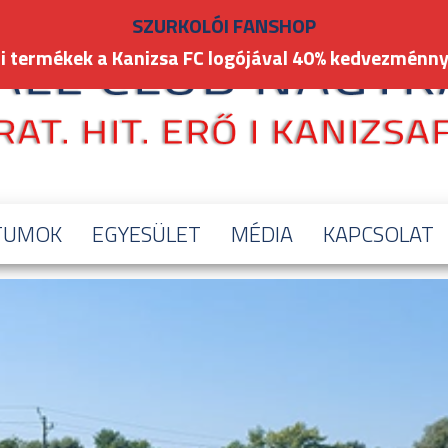
SZURKOLÓI FANSHOP
i termékek a Kanizsa FC logójával 40% kedvezménny
TUMOK
EGYESÜLET
MÉDIA
KAPCSOLAT