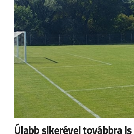
Újabb sikerével továbbra i