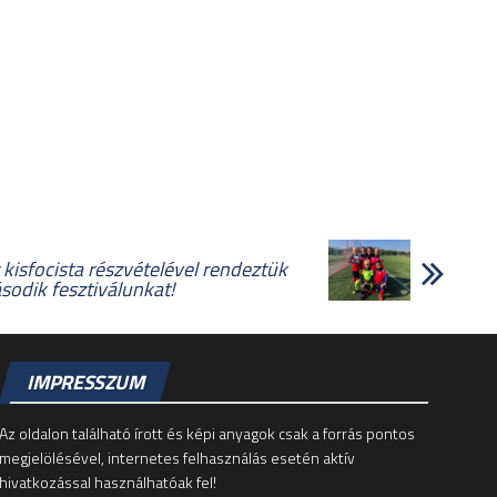
kisfocista részvételével rendeztük
odik fesztiválunkat!
IMPRESSZUM
Az oldalon található írott és képi anyagok csak a forrás pontos
megjelölésével, internetes felhasználás esetén aktív
hivatkozással használhatóak fel!