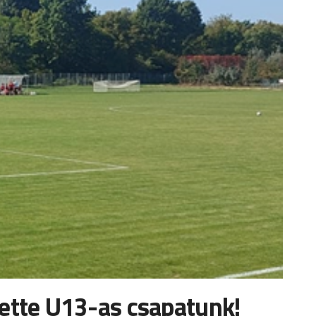
zette U13-as csapatunk!