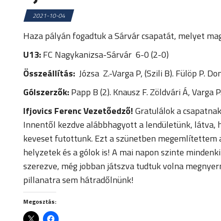
2021-10-04
Haza pályán fogadtuk a Sárvár csapatát, melyet mag
U13:
FC Nagykanizsa-Sárvár 6-0 (2-0)
Összeállítás:
Józsa Z.-Varga P, (Szili B). Fülöp P. D
Gólszerzők:
Papp B (2). Knausz F. Zöldvári Á, Varga 
Ifjovics Ferenc Vezetőedző!
Gratulálok a csapatna
Innentől kezdve alábbhagyott a lendületünk, látva, 
keveset futottunk. Ezt a szünetben megemlítettem a
helyzetek és a gólok is! A mai napon szinte mindenk
szerezve, még jobban játszva tudtuk volna megnyern
pillanatra sem hátradőlnünk!
Megosztás: