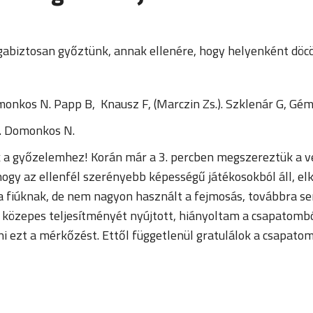
abiztosan győztünk, annak ellenére, hogy helyenként döcö
omonkos N. Papp B, Knausz F, (Marczin Zs.). Szklenár G, Gémes
P. Domonkos N.
k a győzelemhez! Korán már a 3. percben megszereztük a ve
hogy az ellenfél szerényebb képességű játékosokból áll, e
 fiúknak, de nem nagyon használt a fejmosás, továbbra sem
i közepes teljesítményét nyújtott, hiányoltam a csapatombó
i ezt a mérkőzést. Ettől függetlenül gratulálok a csapat