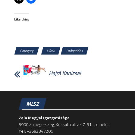
Like this:
Category
Hírek
Utánpótlás
Hajrá Kanizsa!
MLSZ
Zala Megyei Igazgatósága
8900 Zalaegerszeg, Kossuth utca 47-51 II. emelet
Tel:
+3692347206