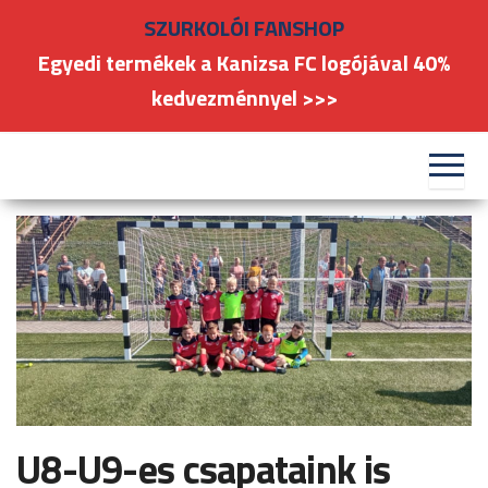
Skip
SZURKOLÓI FANSHOP
to
Egyedi termékek a Kanizsa FC logójával 40%
the
kedvezménnyel >>>
content
#kanizsafoci
FC
Nagykanizsa
U8-U9-es csapataink is