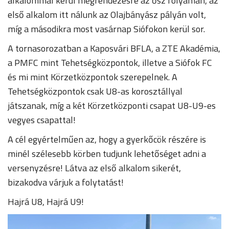
alkalommal kerül megrendezésre az ősz folyamán, az
első alkalom itt nálunk az Olajbányász pályán volt,
míg a másodikra most vasárnap Siófokon kerül sor.
A tornasorozatban a Kaposvári BFLA, a ZTE Akadémia,
a PMFC mint Tehetségközpontok, illetve a Siófok FC
és mi mint Körzetközpontok szerepelnek. A
Tehetségközpontok csak U8-as korosztállyal
játszanak, míg a két Körzetközponti csapat U8-U9-es
vegyes csapattal!
A cél egyértelműen az, hogy a gyerkőcök részére is
minél szélesebb körben tudjunk lehetőséget adni a
versenyzésre! Látva az első alkalom sikerét,
bizakodva várjuk a folytatást!
Hajrá U8, Hajrá U9!