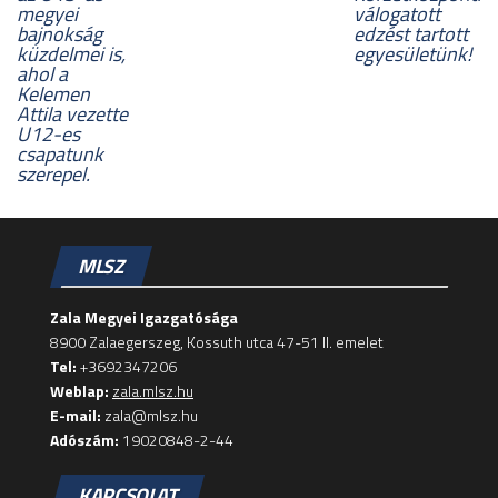
megyei
válogatott
bajnokság
edzést tartott
küzdelmei is,
egyesületünk!
ahol a
Kelemen
Attila vezette
U12-es
csapatunk
szerepel.
MLSZ
Zala Megyei Igazgatósága
8900 Zalaegerszeg, Kossuth utca 47-51 II. emelet
Tel:
+3692347206
Weblap:
zala.mlsz.hu
E-mail:
zala@mlsz.hu
Adószám:
19020848-2-44
KAPCSOLAT