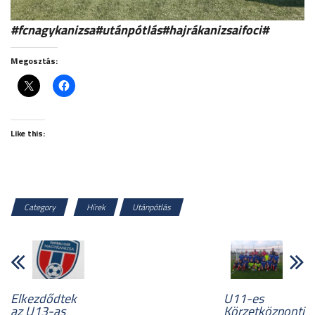
#fcnagykanizsa#utánpótlás#hajrákanizsaifoci#
Megosztás:
Like this:
Category
Hírek
Utánpótlás
Elkezdődtek
U11-es
az U13-as
Körzetközponti