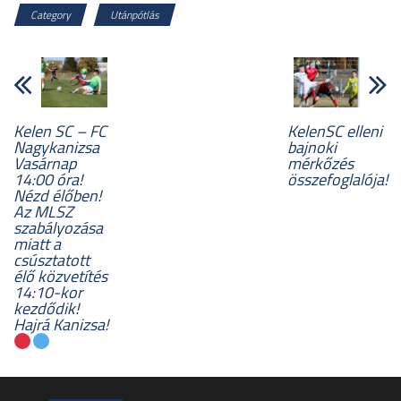
Category
Utánpótlás
Kelen SC – FC
KelenSC elleni
Nagykanizsa
bajnoki
Vasárnap
mérkőzés
14:00 óra!
összefoglalója!
Nézd élőben!
Az MLSZ
szabályozása
miatt a
csúsztatott
élő közvetítés
14:10-kor
kezdődik!
Hajrá Kanizsa!