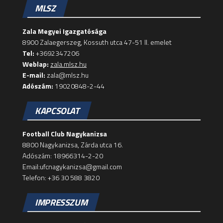
MLSZ
Zala Megyei Igazgatósága
8900 Zalaegerszeg, Kossuth utca 47-51 II. emelet
Tel:
+3692347206
Weblap:
zala.mlsz.hu
E-mail:
zala@mlsz.hu
Adószám:
19020848-2-44
KAPCSOLAT
Football Club Nagykanizsa
8800 Nagykanizsa, Zárda utca 16.
Adószám: 18966314-2-20
Email:ufcnagykanizsa@gmail.com
Telefon: +36 30 588 3820
IMPRESSZUM