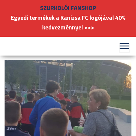
Skip
SZURKOLÓI FANSHOP
to
Egyedi termékek a Kanizsa FC logójával 40%
the
kedvezménnyel >>>
content
#kanizsafoci
FC
Nagykanizsa