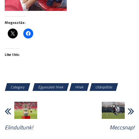
Megosztás:
Like this:
Category
Egyesületi hírek
Hírek
Utánpótlás
Elindultunk!
Meccsnap!