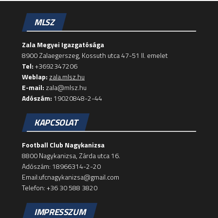
MLSZ
Zala Megyei Igazgatósága
8900 Zalaegerszeg, Kossuth utca 47-51 II. emelet
Tel:
+3692347206
Weblap:
zala.mlsz.hu
E-mail:
zala@mlsz.hu
Adószám:
19020848-2-44
KAPCSOLAT
Football Club Nagykanizsa
8800 Nagykanizsa, Zárda utca 16.
Adószám: 18966314-2-20
Email:ufcnagykanizsa@gmail.com
Telefon: +36 30 588 3820
IMPRESSZUM