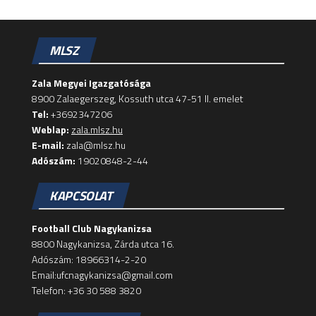
MLSZ
Zala Megyei Igazgatósága
8900 Zalaegerszeg, Kossuth utca 47-51 II. emelet
Tel:
+3692347206
Weblap:
zala.mlsz.hu
E-mail:
zala@mlsz.hu
Adószám:
19020848-2-44
KAPCSOLAT
Football Club Nagykanizsa
8800 Nagykanizsa, Zárda utca 16.
Adószám: 18966314-2-20
Email:ufcnagykanizsa@gmail.com
Telefon: +36 30 588 3820