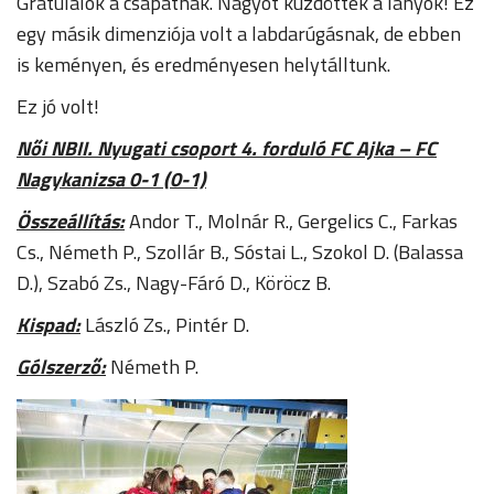
Gratulálok a csapatnak. Nagyot küzdöttek a lányok! Ez
egy másik dimenziója volt a labdarúgásnak, de ebben
is keményen, és eredményesen helytálltunk.
Ez jó volt!
Női NBII. Nyugati csoport 4. forduló FC Ajka – FC
Nagykanizsa 0-1 (0-1)
Összeállítás:
Andor T., Molnár R., Gergelics C., Farkas
Cs., Németh P., Szollár B., Sóstai L., Szokol D. (Balassa
D.), Szabó Zs., Nagy-Fáró D., Köröcz B.
Kispad:
László Zs., Pintér D.
Gólszerző:
Németh P.