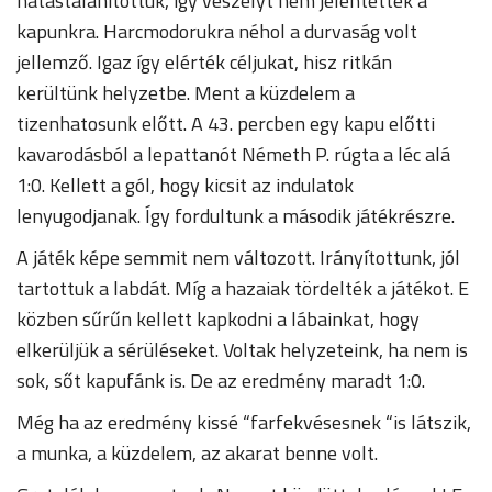
hatástalanítottuk, így veszélyt nem jelentettek a
kapunkra. Harcmodorukra néhol a durvaság volt
jellemző. Igaz így elérték céljukat, hisz ritkán
kerültünk helyzetbe. Ment a küzdelem a
tizenhatosunk előtt. A 43. percben egy kapu előtti
kavarodásból a lepattanót Németh P. rúgta a léc alá
1:0. Kellett a gól, hogy kicsit az indulatok
lenyugodjanak. Így fordultunk a második játékrészre.
A játék képe semmit nem változott. Irányítottunk, jól
tartottuk a labdát. Míg a hazaiak tördelték a játékot. E
közben sűrűn kellett kapkodni a lábainkat, hogy
elkerüljük a sérüléseket. Voltak helyzeteink, ha nem is
sok, sőt kapufánk is. De az eredmény maradt 1:0.
Még ha az eredmény kissé “farfekvésesnek “is látszik,
a munka, a küzdelem, az akarat benne volt.