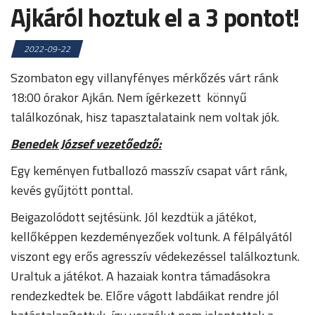
Ajkáról hoztuk el a 3 pontot!
2022-09-22
Szombaton egy villanyfényes mérkőzés várt ránk
18:00 órakor Ajkán. Nem ígérkezett könnyű
találkozónak, hisz tapasztalataink nem voltak jók.
Benedek József vezetőedző:
Egy keményen futballozó masszív csapat várt ránk,
kevés gyűjtött ponttal.
Beigazolódott sejtésünk. Jól kezdtük a játékot,
kellőképpen kezdeményezőek voltunk. A félpályától
viszont egy erős agresszív védekezéssel találkoztunk.
Uraltuk a játékot. A hazaiak kontra támadásokra
rendezkedtek be. Előre vágott labdáikat rendre jól