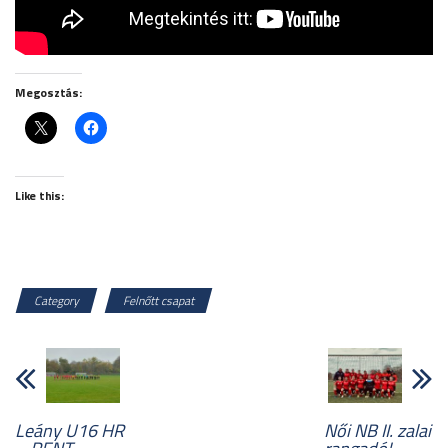
Megosztás:
Like this:
Category
Felnőtt csapat
Leány U16 HR
Női NB II. zalai