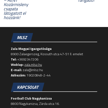
– RENT
rangadó!
Kozármisleny
csapata
látogatott el
hozzánk!
MLSZ
Zala Megyei Igazgatósága
8900 Zalaegerszeg, Kossuth utca 47-51 II. emelet
Tel:
+3692347206
Weblap:
zala.mlsz.hu
E-mail:
zala@mlsz.hu
Adószám:
19020848-2-44
KAPCSOLAT
Football Club Nagykanizsa
8800 Nagykanizsa, Zárda utca 16.