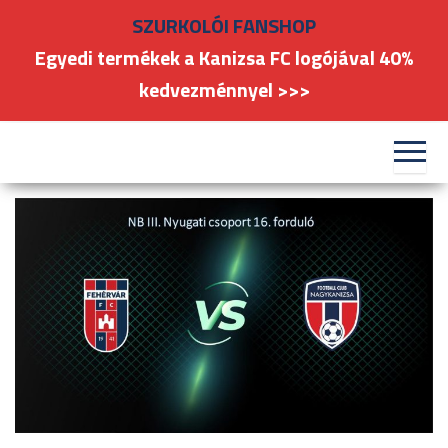
Skip
SZURKOLÓI FANSHOP
to
Egyedi termékek a Kanizsa FC logójával 40%
the
kedvezménnyel >>>
content
#kanizsafoci
FC
Nagykanizsa