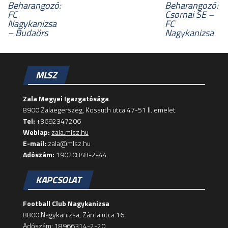
Beharangozó:
Beharangozó:
FC
Csornai SE –
Nagykanizsa
FC
– Budaörs
Nagykanizsa
MLSZ
Zala Megyei Igazgatósága
8900 Zalaegerszeg, Kossuth utca 47-51 II. emelet
Tel:
+3692347206
Weblap:
zala.mlsz.hu
E-mail:
zala@mlsz.hu
Adószám:
19020848-2-44
KAPCSOLAT
Football Club Nagykanizsa
8800 Nagykanizsa, Zárda utca 16.
Adószám: 18966314-2-20