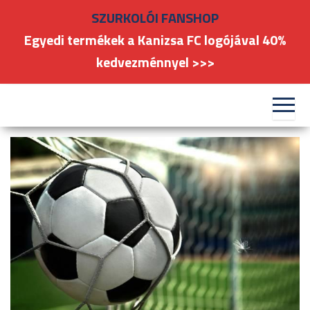
Skip
SZURKOLÓI FANSHOP
to
Egyedi termékek a Kanizsa FC logójával 40%
the
kedvezménnyel >>>
content
#kanizsafoci
FC
Nagykanizsa