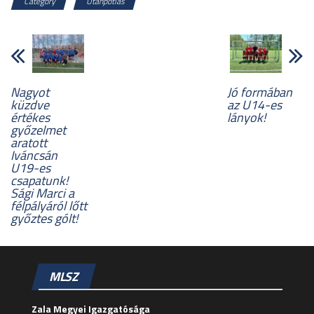
Category
Utánpótlás
Nagyot
Jó formában
küzdve
az U14-es
értékes
lányok!
győzelmet
aratott
Iváncsán
U19-es
csapatunk!
Sági Marci a
félpályáról lőtt
győztes gólt!
MLSZ
Zala Megyei Igazgatósága