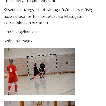
ötödik helyen a góllövő listán.
Köszönjük az egyesület támogatását, a vezetőség
hozzáállását,és természetesen a kilátogató
szurkolóknak a biztatást.
Hajrá Nagykanizsa!
Szép volt csajok!