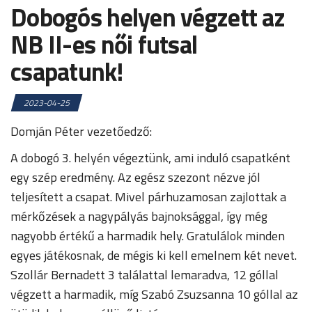
Dobogós helyen végzett az
NB II-es női futsal
csapatunk!
2023-04-25
Domján Péter vezetőedző:
A dobogó 3. helyén végeztünk, ami induló csapatként
egy szép eredmény. Az egész szezont nézve jól
teljesített a csapat. Mivel párhuzamosan zajlottak a
mérkőzések a nagypályás bajnoksággal, így még
nagyobb értékű a harmadik hely. Gratulálok minden
egyes játékosnak, de mégis ki kell emelnem két nevet.
Szollár Bernadett 3 találattal lemaradva, 12 góllal
végzett a harmadik, míg Szabó Zsuzsanna 10 góllal az