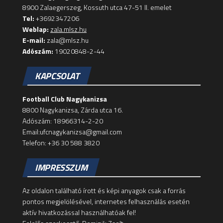
8900 Zalaegerszeg, Kossuth utca 47-51 II. emelet
Tel:
+3692347206
Weblap:
zala.mlsz.hu
E-mail:
zala@mlsz.hu
Adószám:
19020848-2-44
KAPCSOLAT
Football Club Nagykanizsa
8800 Nagykanizsa, Zárda utca 16.
Adószám: 18966314-2-20
Email:ufcnagykanizsa@gmail.com
Telefon: +36 30 588 3820
IMPRESSZUM
Az oldalon található írott és képi anyagok csak a forrás
pontos megjelölésével, internetes felhasználás esetén
aktív hivatkozással használhatóak fel!