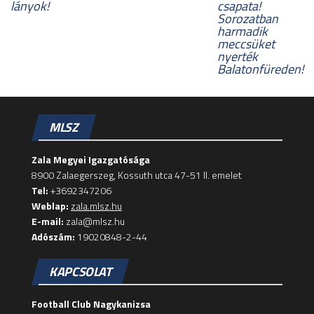
lányok!
csapata!
Sorozatban
harmadik
meccsüket
nyerték
Balatonfüreden!
MLSZ
Zala Megyei Igazgatósága
8900 Zalaegerszeg, Kossuth utca 47-51 II. emelet
Tel:
+3692347206
Weblap:
zala.mlsz.hu
E-mail:
zala@mlsz.hu
Adószám:
19020848-2-44
KAPCSOLAT
Football Club Nagykanizsa