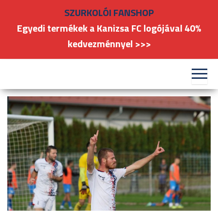
Skip
SZURKOLÓI FANSHOP
to
Egyedi termékek a Kanizsa FC logójával 40%
the
kedvezménnyel >>>
content
#kanizsafoci
FC
Nagykanizsa