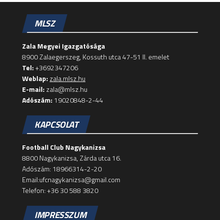
MLSZ
Zala Megyei Igazgatósága
8900 Zalaegerszeg, Kossuth utca 47-51 II. emelet
Tel:
+3692347206
Weblap:
zala.mlsz.hu
E-mail:
zala@mlsz.hu
Adószám:
19020848-2-44
KAPCSOLAT
Football Club Nagykanizsa
8800 Nagykanizsa, Zárda utca 16.
Adószám: 18966314-2-20
Email:ufcnagykanizsa@gmail.com
Telefon: +36 30 588 3820
IMPRESSZUM