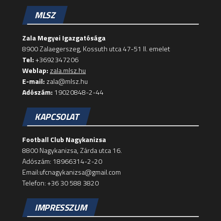
MLSZ
Zala Megyei Igazgatósága
8900 Zalaegerszeg, Kossuth utca 47-51 II. emelet
Tel:
+3692347206
Weblap:
zala.mlsz.hu
E-mail:
zala@mlsz.hu
Adószám:
19020848-2-44
KAPCSOLAT
Football Club Nagykanizsa
8800 Nagykanizsa, Zárda utca 16.
Adószám: 18966314-2-20
Email:ufcnagykanizsa@gmail.com
Telefon: +36 30 588 3820
IMPRESSZUM