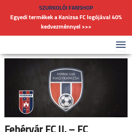
Skip
SZURKOLÓI FANSHOP
to
Egyedi termékek a Kanizsa FC logójával 40%
the
kedvezménnyel >>>
content
#kanizsafoci
FC
Nagykanizsa
Fehérvár FC II. – FC