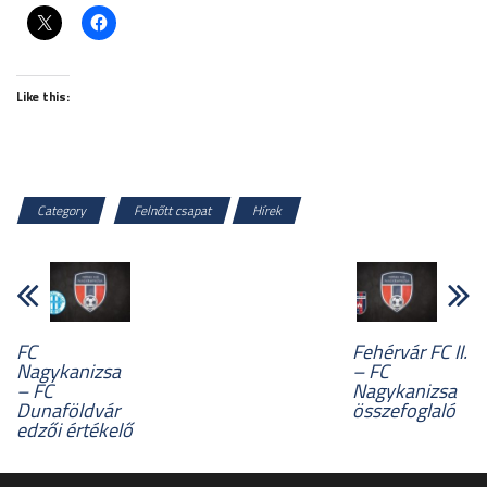
Like this:
Category
Felnőtt csapat
Hírek
FC
Fehérvár FC II.
Nagykanizsa
– FC
– FC
Nagykanizsa
Dunaföldvár
összefoglaló
edzői értékelő