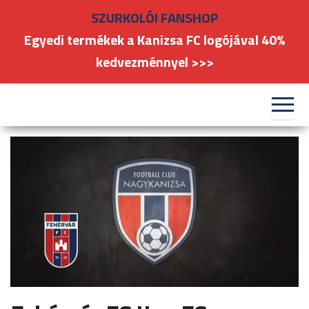
Skip
SZURKOLÓI FANSHOP
to
Egyedi termékek a Kanizsa FC logójával 40%
the
kedvezménnyel >>>
content
#kanizsafoci
FC
Nagykanizsa