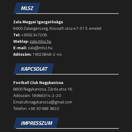
MLSZ
Zala Megyei Igazgatósága
8900 Zalaegerszeg, Kossuth utca 47-51 II. emelet
Tel:
+3692347206
Weblap:
zala.mlsz.hu
E-mail:
zala@mlsz.hu
Adószám:
19020848-2-44
KAPCSOLAT
Football Club Nagykanizsa
8800 Nagykanizsa, Zárda utca 16.
Adószám: 18966314-2-20
Email:ufcnagykanizsa@gmail.com
Telefon: +36 30 588 3820
IMPRESSZUM