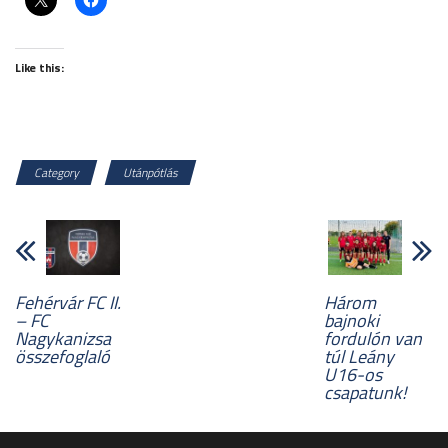
Like this:
Category
Utánpótlás
Fehérvár FC II.
Három
– FC
bajnoki
Nagykanizsa
fordulón van
összefoglaló
túl Leány
U16-os
csapatunk!