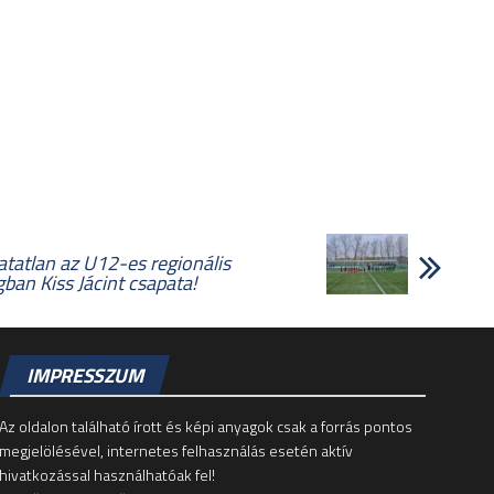
atatlan az U12-es regionális
ban Kiss Jácint csapata!
IMPRESSZUM
Az oldalon található írott és képi anyagok csak a forrás pontos
megjelölésével, internetes felhasználás esetén aktív
hivatkozással használhatóak fel!