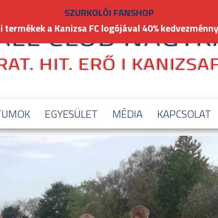
SZURKOLÓI FANSHOP
i termékek a Kanizsa FC logójával 40% kedvezménny
TUMOK
EGYESÜLET
MÉDIA
KAPCSOLAT