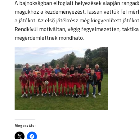
A bajnokságban elfoglalt helyezések alapján rangad
magukhoz a kezdeményezést, lassan vettük fel mérkő
a játékot. Az első játékrész még kiegyenlített játéko
Rendkívül motiváltan, végig fegyelmezetten, taktik
megérdemlettnek mondható.
Megosztás: