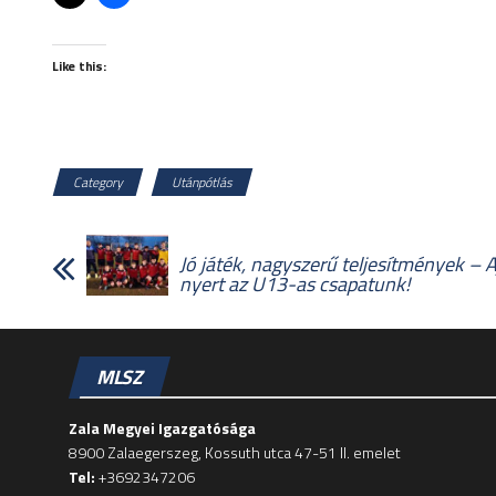
Like this:
Category
Utánpótlás
Jó játék, nagyszerű teljesítmények – 
nyert az U13-as csapatunk!
MLSZ
Zala Megyei Igazgatósága
8900 Zalaegerszeg, Kossuth utca 47-51 II. emelet
Tel:
+3692347206