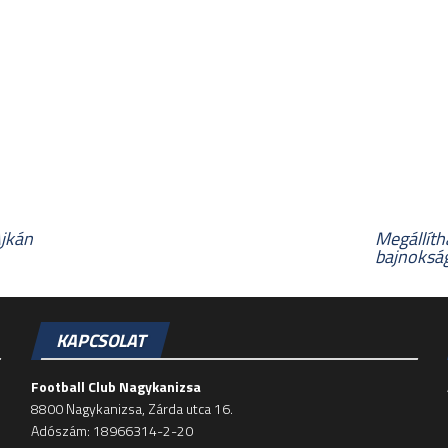
Ajkán
Megállíth
bajnokság
KAPCSOLAT
Football Club Nagykanizsa
8800 Nagykanizsa, Zárda utca 16.
Adószám: 18966314-2-20