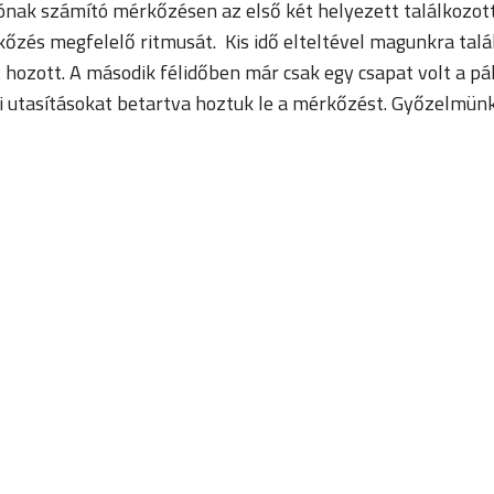
ónak számító mérkőzésen az első két helyezett találkozot
zés megfelelő ritmusát. Kis idő elteltével magunkra talál
t hozott. A második félidőben már csak egy csapat volt a pá
ai utasításokat betartva hoztuk le a mérkőzést. Győzelmün