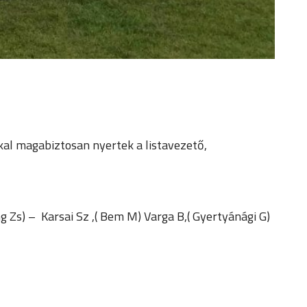
kkal magabiztosan nyertek a listavezető,
ng Zs) – Karsai Sz ,( Bem M) Varga B,( Gyertyánági G)