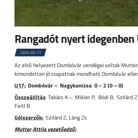
Rangadót nyert idegenben
2024-03-11
Az első helyezett Dombóvár vendégei voltak Mutter A
kimondottan jó csapatnak mondható Dombóvár elle
U17:
Dombóvár –
Nagykanizsa 0 – 2 (0 – 0)
Összeállítás
: Takács K – Mikler P, Bódi B, Szilárd 
Feitl B
Gólszerzők:
Szilárd Z, Láng Zs
Mutter Attila vezetőedző: