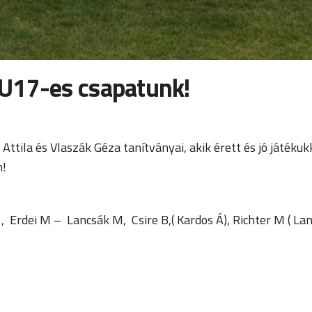
 U17-es csapatunk!
ttila és Vlaszák Géza tanítványai, akik érett és jó játéku
n!
Z , Erdei M – Lancsák M, Csire B,( Kardos Á), Richter M ( La