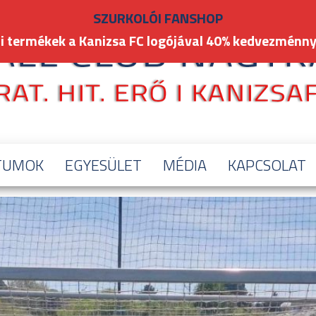
SZURKOLÓI FANSHOP
i termékek a Kanizsa FC logójával 40% kedvezménny
TUMOK
EGYESÜLET
MÉDIA
KAPCSOLAT