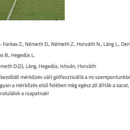
 Farkas Z., Németh D., Németh Z., Horváth N., Láng L., Derv
os B., Hegedüs L.
émeth D.(2), Láng, Hegedüs, Istiván, Horváth
 kezdődő mérkőzés vált gólfesztivállá a mi szempontunkból
 ugyan a mérkőzés első felében még egész jól állták a sara
Gratulálok a csapatnak!