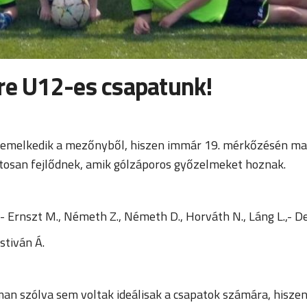
őre U12-es csapatunk!
 kiemelkedik a mezőnyből, hiszen immár 19. mérkőzésén ma
matosan fejlődnek, amik gólzáporos győzelmeket hoznak.
- Ernszt M., Németh Z., Németh D., Horváth N., Láng L.,- De
stiván Á.
oman szólva sem voltak ideálisak a csapatok számára, hiszen