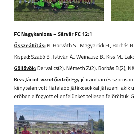
FC Nagykanizsa – Sárvár FC 12:1
Összeállítás:
N. Horváth S.- Magyaródi H., Borbás B.-
Kispad: Szabó B., Istiván Á., Weinausz B., Kiss M., Lak
Góllövők:
Dervalics(2), Németh Z.(2), Borbás B.(2), N
Kiss Jácint vezetőedző:
Egy jó iramban és szorosan
kénytelen volt fiatalabb játékosokkal játszani, akik
erőben elfogyott ellenfelünket teljesen felőröltük. 