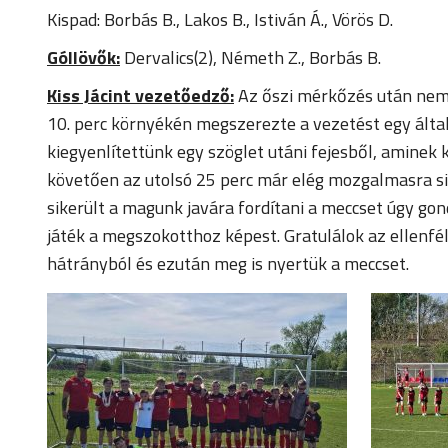
Kispad: Borbás B., Lakos B., Istiván Á., Vörös D.
Góllövők:
Dervalics(2), Németh Z., Borbás B.
Kiss Jácint vezetőedző:
Az őszi mérkőzés után nem 
10. perc környékén megszerezte a vezetést egy által
kiegyenlítettünk egy szöglet utáni fejesből, aminek
követően az utolsó 25 perc már elég mozgalmasra sike
sikerült a magunk javára fordítani a meccset úgy g
játék a megszokotthoz képest. Gratulálok az ellenfél
hátrányból és ezután meg is nyertük a meccset.