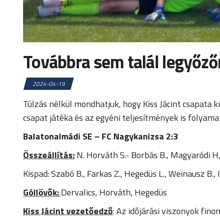
Továbbra sem talál legyőz
2024-04-19
Túlzás nélkül mondhatjuk, hogy Kiss Jácint csapata
csapat játéka és az egyéni teljesítmények is folya
Balatonalmádi SE – FC Nagykanizsa 2:3
Összeállítás:
N. Horváth S.- Borbás B., Magyaródi H,
Kispad: Szabó B., Farkas Z., Hegedüs L., Weinausz B., I
Góllövők:
Dervalics, Horváth, Hegedüs
Kiss Jácint vezetőedző
: Az időjárási viszonyok fin