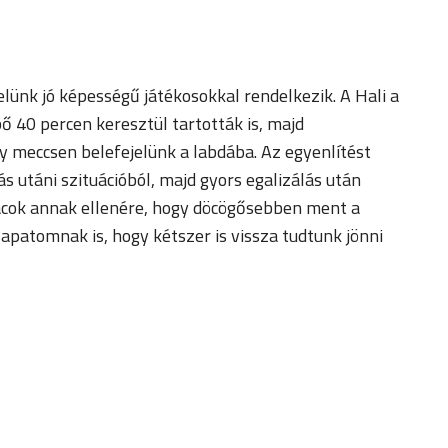
ünk jó képességű játékosokkal rendelkezik. A Hali a
ő 40 percen keresztül tartották is, majd
gy meccsen belefejelünk a labdába. Az egyenlítést
 utáni szituációból, majd gyors egalizálás után
rácok annak ellenére, hogy döcögősebben ment a
apatomnak is, hogy kétszer is vissza tudtunk jönni