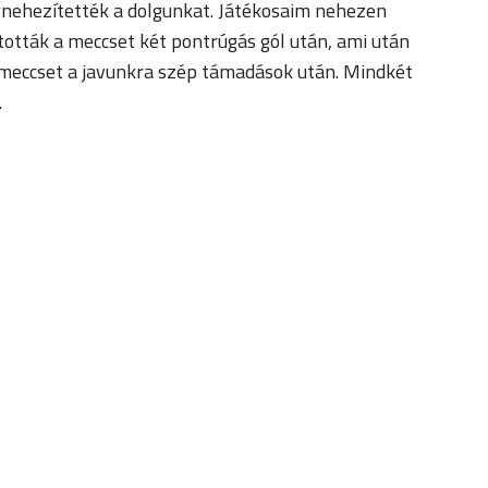
egnehezítették a dolgunkat. Játékosaim nehezen
ították a meccset két pontrúgás gól után, ami után
 a meccset a javunkra szép támadások után. Mindkét
.