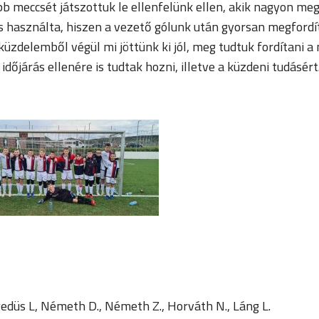
bb meccsét játszottuk le ellenfelünk ellen, akik nagyon m
 is használta, hiszen a vezető gólunk után gyorsan megford
s küzdelemből végül mi jöttünk ki jól, meg tudtuk fordítani
időjárás ellenére is tudtak hozni, illetve a küzdeni tudásért
gedüs L, Németh D., Németh Z., Horváth N., Láng L.