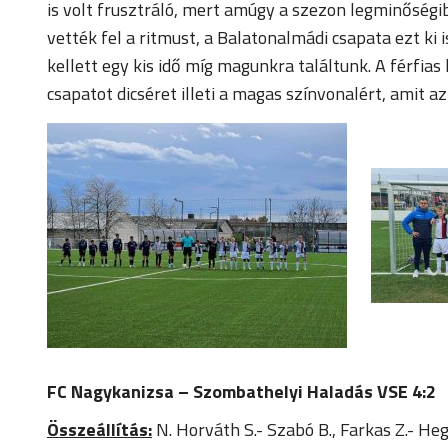
is volt frusztráló, mert amúgy a szezon legminőségi
vették fel a ritmust, a Balatonalmádi csapata ezt ki
kellett egy kis idő míg magunkra találtunk. A férfia
csapatot dicséret illeti a magas színvonalért, amit az 
FC Nagykanizsa – Szombathelyi Haladás VSE 4:2
Összeállítás:
N. Horváth S.- Szabó B., Farkas Z.- He