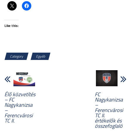
Like this:
Category
Egyéb
Élő közvetítés
FC
– FC
Nagykanizsa
Nagykanizsa
–
–
Ferencvárosi
Ferencvárosi
TC II.
TC II.
értékelők és
összefoglaló