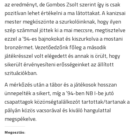
az eredményt, de Gombos Zsolt szerint így is csak
pozitívan lehet értékelni a ma látottakat. A kanizsai
mester megköszönte a szurkolóinknak, hogy ilyen
szép számmal jöttek ki a mai meccsre, megtisztelve
ezzel a ’94-es bajnokokat és kiszurkolva a mostani
bronzérmet. Vezetőedzőnk főleg a második
játékrésszel volt elégedett és annak is örült, hogy
sikerült érvényesíteni erősségeinket az állított
szituációkban.
A mérkőzés után a tábor és a játékosok hosszan
ünnepelték a sikert, míg a ’94-ben NB I-be jutó
csapattagok közönségtalálkozót tartottak/tartanak a
pályán közös vacsorával és kiváló hangulattal
megspékelve.
Megosztás: