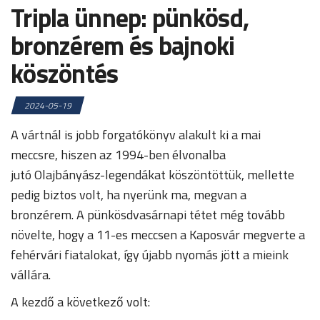
Tripla ünnep: pünkösd,
bronzérem és bajnoki
köszöntés
2024-05-19
A vártnál is jobb forgatókönyv alakult ki a mai
meccsre, hiszen az 1994-ben élvonalba
jutó Olajbányász-legendákat köszöntöttük, mellette
pedig biztos volt, ha nyerünk ma, megvan a
bronzérem. A pünkösdvasárnapi tétet még tovább
növelte, hogy a 11-es meccsen a Kaposvár megverte a
fehérvári fiatalokat, így újabb nyomás jött a mieink
vállára.
A kezdő a következő volt: