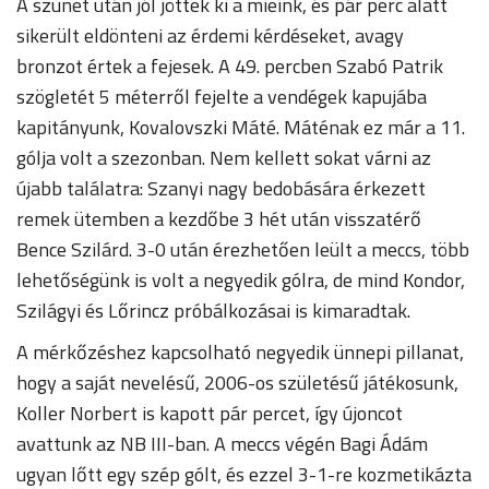
A szünet után jól jöttek ki a mieink, és pár perc alatt
sikerült eldönteni az érdemi kérdéseket, avagy
bronzot értek a fejesek. A 49. percben Szabó Patrik
szögletét 5 méterről fejelte a vendégek kapujába
kapitányunk, Kovalovszki Máté. Máténak ez már a 11.
gólja volt a szezonban. Nem kellett sokat várni az
újabb találatra: Szanyi nagy bedobására érkezett
remek ütemben a kezdőbe 3 hét után visszatérő
Bence Szilárd. 3-0 után érezhetően leült a meccs, több
lehetőségünk is volt a negyedik gólra, de mind Kondor,
Szilágyi és Lőrincz próbálkozásai is kimaradtak.
A mérkőzéshez kapcsolható negyedik ünnepi pillanat,
hogy a saját nevelésű, 2006-os születésű játékosunk,
Koller Norbert is kapott pár percet, így újoncot
avattunk az NB III-ban. A meccs végén Bagi Ádám
ugyan lőtt egy szép gólt, és ezzel 3-1-re kozmetikázta