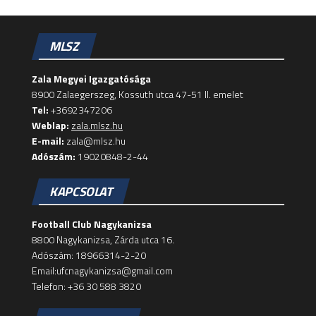
MLSZ
Zala Megyei Igazgatósága
8900 Zalaegerszeg, Kossuth utca 47-51 II. emelet
Tel:
+3692347206
Weblap:
zala.mlsz.hu
E-mail:
zala@mlsz.hu
Adószám:
19020848-2-44
KAPCSOLAT
Football Club Nagykanizsa
8800 Nagykanizsa, Zárda utca 16.
Adószám: 18966314-2-20
Email:ufcnagykanizsa@gmail.com
Telefon: +36 30 588 3820