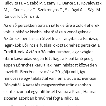
Kálovits H. – Szabó P., Szanyi K., Bence Sz., Kovalovszki
M., – Godzsajev T., Szökrönyös D., Szilágyi A. – Sági M.
Kondor K. Lőrincz B.
Az első percekben bátran jöttek előre a zöld-fehérek,
volt is néhány kisebb lehetősége a vendégeknek.
Aztán szépen lassan átvette az irányítást a Kanizsa,
leginkább Lőrincz elfutásai okoztak nehéz perceket a
Fradi II-nek. Aztán a 38. minutumban, egy szöglet
utáni kavarodás végén lőtt Sági, a kipattanó pedig
éppen Lőrinchez került, aki nem hibázott közvetlen
közelről. Bencének ez már a 20. gólja volt, így
mindössze egy találattal van lemaradva az iváncsai
Bányaitól. A vezetés megszerzése után azonban
szinte azonnal egyenlíthetett volna a Fradi, Halmai
ziccerét azonban bravúrral fogta Kálovits.