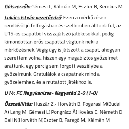
Gólszerzők:
Gémesi L, Kálmán M, Eszter B, Kerekes M
Lukács István vezetőedző
: Ezen a mérkőzésen
rendkívül jó felfogásban és szellemben álltunk fel, az
U15-ös csapatból visszajátszó játékosokkal, pedig
kimondottan erős csapattal vágtunk neki a
mérkőzésnek. Végig úgy is játszott a csapat, ahogyan
szerettem volna, hiszen egy magabiztos győzelmet
arattunk, egy percig sem forgott veszélybe a
győzelmünk. Gratulálok a csapatnak mind a
győzelemhez, és a mutatott játékhoz is.
U14: FC Nagykanizsa- Nagyatád 2-0 (1-0)
Összeállítás:
Huszár Z,- Horváth B, Fogarasi M(Budai
A) Lang M, Gémesi L( Pongrácz Á) Kovács E, Németh D,
Bali N(Horváth N)Eszter B, Faragó M, Kálmán M