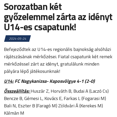
Sorozatban két
győzelemmel zárta az idényt
U14-es csapatunk!
2024-05-24
Befejeződtek az U14-es regionális bajnokság alsóházi
rájátszásának mérkőzései. Fiatal csapatunk két remek
mérkőzéssel zárt az idényt, gratulálunk minden
pályára lépő játékosunknak!
U14:
FC Nagykanizsa- Kaposvölgye 4-1 (2-0)
Összeállítás:
Huszár Z, Horváth B, Budai A (Laczó Cs)
Bencze B, Gémesi L, Kovács E, Farkas L (Fogarasi M)
Bali N, Eszter B (Faragó M) Zöldvári Á (Kerekes M)
Kálmán M