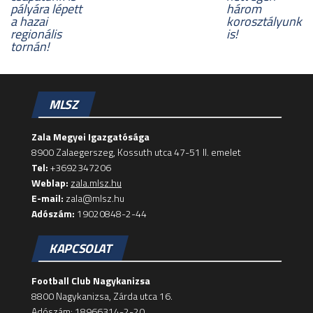
pályára lépett
három
a hazai
korosztályunk
regionális
is!
tornán!
MLSZ
Zala Megyei Igazgatósága
8900 Zalaegerszeg, Kossuth utca 47-51 II. emelet
Tel:
+3692347206
Weblap:
zala.mlsz.hu
E-mail:
zala@mlsz.hu
Adószám:
19020848-2-44
KAPCSOLAT
Football Club Nagykanizsa
8800 Nagykanizsa, Zárda utca 16.
Adószám: 18966314-2-20