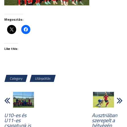
Megosztás:
Like this:
Category
Utánpótlás
U10-es és
Ausztriában
U11-es
szerepelt a
csapatunk is
hétvégén