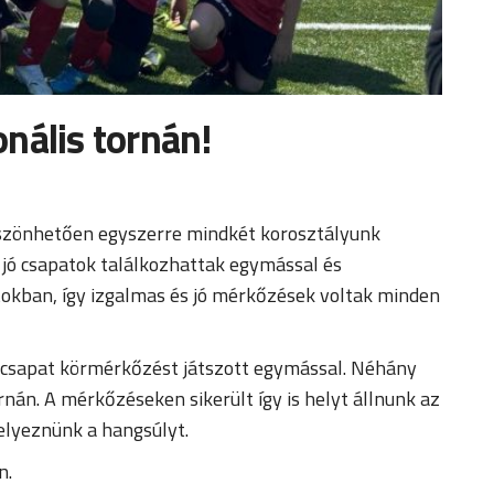
onális tornán!
köszönhetően egyszerre mindkét korosztályunk
 jó csapatok találkozhattak egymással és
okban, így izgalmas és jó mérkőzések voltak minden
 8 csapat körmérkőzést játszott egymással. Néhány
nán. A mérkőzéseken sikerült így is helyt állnunk az
elyeznünk a hangsúlyt.
n.