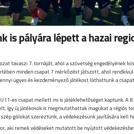
is pályára lépett a hazai regi
ozat tavaszi 7. tornáját, ahol a szövetség engedélyének 
etében minden csapat 7 mérkőzést játszott, ahol rendkívül
ennyi ügyes és kezdeményező játékost láthattunk a csapat
z U11-es csapat mellett mi is játéklehetőséget kaptunk. A
t, így új játékosok is megmutathattak magukat a régiós tor
szép gólokat szereztünk, a védekezésünk javítására kell h
r, aki remek védéseket mutatott be nyújtott védekezésbe