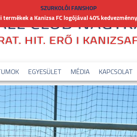
SZURKOLÓI FANSHOP
i termékek a Kanizsa FC logójával 40% kedvezménny
TUMOK
EGYESÜLET
MÉDIA
KAPCSOLAT