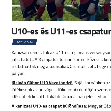
U10-es és U11-es csapatunk 
2024-05-24
Kanizsán rendeztük az U11-es regionális versenysor
játszhatott. A 8 csapatos tornán körmérkőzések ker
mutathatták meg a tudásukat. Örömteli volt, hogy m
pályán.
Kisiván Gábor U10 Vezetőedző
: Saját tornánkon a
játékosunk az országos diákolimpia döntőjén szerepel
idősebbek között. Inkább támadásban jeleskedtünk, 
A kanizsai U10-es csapat különdíjasa:
Magyar Gábo