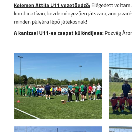
Kelemen Attila U11 vezetőedző:
Elégedett voltam a
kombinatívan, kezdeményezően játszani, ami javarész
minden pályára lépő játékosnak!
A kanizsai U11-es csapat különdíjasa:
Pozvég Áron 