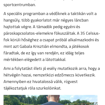
sportcentrumban.
A speciális programban a védőknek a taktikán volt a
hangsúly, több gyakorlatot már négyes láncban
hajtottak végre. A támadók pedig egyéni és
pároskapcsolatos-elemekre fókuszáltak. A 35 Celsius-
fok körüli hőséghez a csapat próbál alkalmazkodni és
mint azt Gabala Krisztián elmondta, a játékosok
fáradtak, de ez így van rendjén, ez idáig teljes
mértékben elégedett a látottakkal.
Ami a folytatást illeti: jó esély mutatkozik arra, hogy a
hétvégén hazai, nemzetközi edzőmeccs következik.
Amennyiben ez hivatalossá válik, rögvest
tájékoztatjuk róla szurkolóinkat.