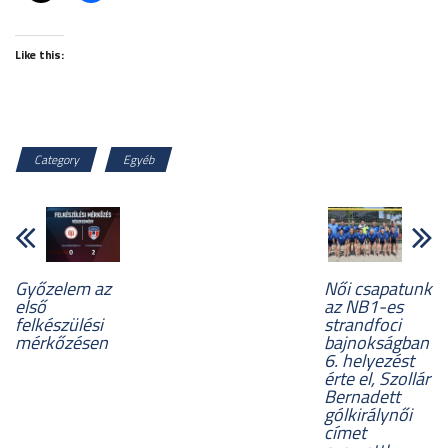
Like this:
Category
Egyéb
Győzelem az
Női csapatunk
első
az NB1-es
felkészülési
strandfoci
mérkőzésen
bajnokságban
6. helyezést
érte el, Szollár
Bernadett
gólkirálynői
címet