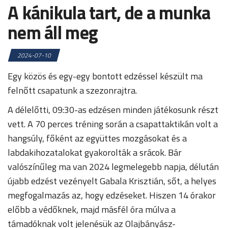
A kánikula tart, de a munka
nem áll meg
2024-07-10
Egy közös és egy-egy bontott edzéssel készült ma
felnőtt csapatunk a szezonrajtra.
A délelőtti, 09:30-as edzésen minden játékosunk részt
vett. A 70 perces tréning során a csapattaktikán volt a
hangsúly, főként az együttes mozgásokat és a
labdakihozatalokat gyakorolták a srácok. Bár
valószínűleg ma van 2024 legmelegebb napja, délután
újabb edzést vezényelt Gabala Krisztián, sőt, a helyes
megfogalmazás az, hogy edzéseket. Hiszen 14 órakor
előbb a védőknek, majd másfél óra múlva a
támadóknak volt jelenésük az Olajbányász-