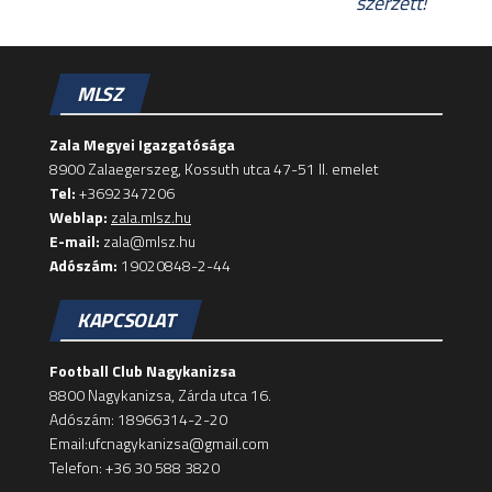
szerzett!
MLSZ
Zala Megyei Igazgatósága
8900 Zalaegerszeg, Kossuth utca 47-51 II. emelet
Tel:
+3692347206
Weblap:
zala.mlsz.hu
E-mail:
zala@mlsz.hu
Adószám:
19020848-2-44
KAPCSOLAT
Football Club Nagykanizsa
8800 Nagykanizsa, Zárda utca 16.
Adószám: 18966314-2-20
Email:ufcnagykanizsa@gmail.com
Telefon: +36 30 588 3820