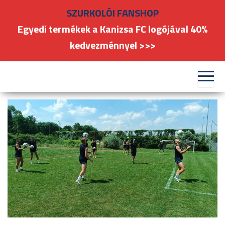
Skip
SZURKOLÓI FANSHOP
to
Egyedi termékek a Kanizsa FC logójával 40%
the
kedvezménnyel >>>
content
#kanizsafoci
FC
Nagykanizsa