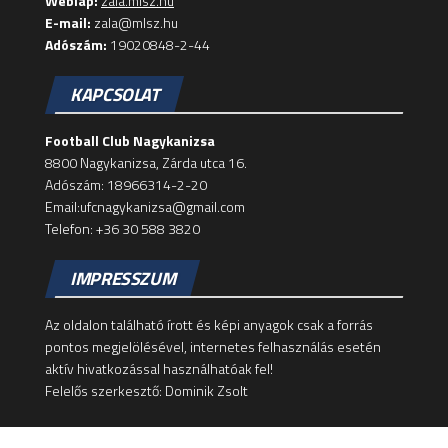
Weblap:
zala.mlsz.hu
E-mail:
zala@mlsz.hu
Adószám:
19020848-2-44
KAPCSOLAT
Football Club Nagykanizsa
8800 Nagykanizsa, Zárda utca 16.
Adószám: 18966314-2-20
Email:ufcnagykanizsa@gmail.com
Telefon: +36 30 588 3820
IMPRESSZUM
Az oldalon található írott és képi anyagok csak a forrás
pontos megjelölésével, internetes felhasználás esetén
aktív hivatkozással használhatóak fel!
Felelős szerkesztő: Dominik Zsolt