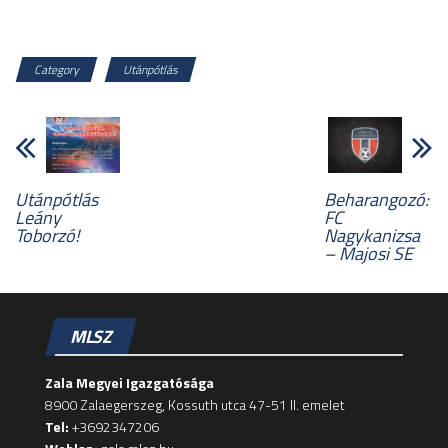
Category
Utánpótlás
Utánpótlás
Beharangozó:
Leány
FC
Toborzó!
Nagykanizsa
– Majosi SE
MLSZ
Zala Megyei Igazgatósága
8900 Zalaegerszeg, Kossuth utca 47-51 II. emelet
Tel:
+3692347206