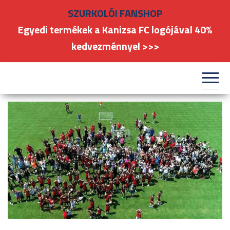
Skip
SZURKOLÓI FANSHOP
to
Egyedi termékek a Kanizsa FC logójával 40%
the
kedvezménnyel >>>
content
#kanizsafoci
FC
Nagykanizsa