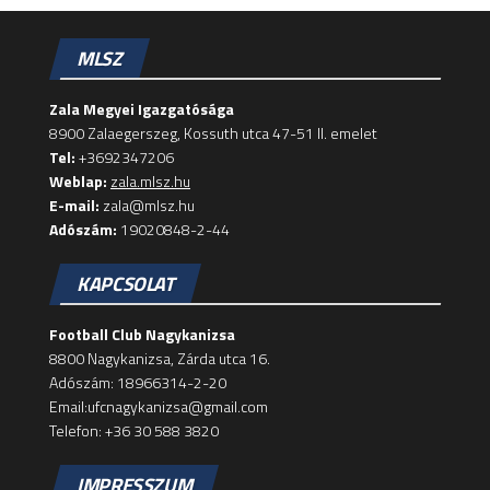
MLSZ
Zala Megyei Igazgatósága
8900 Zalaegerszeg, Kossuth utca 47-51 II. emelet
Tel:
+3692347206
Weblap:
zala.mlsz.hu
E-mail:
zala@mlsz.hu
Adószám:
19020848-2-44
KAPCSOLAT
Football Club Nagykanizsa
8800 Nagykanizsa, Zárda utca 16.
Adószám: 18966314-2-20
Email:ufcnagykanizsa@gmail.com
Telefon: +36 30 588 3820
IMPRESSZUM