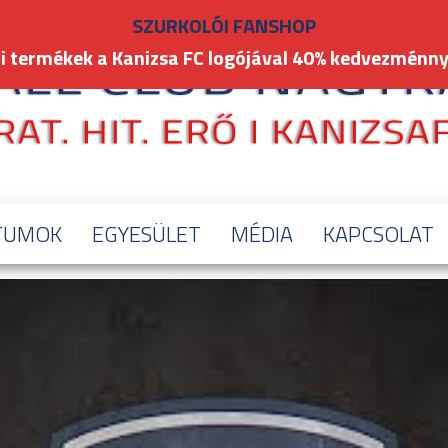
SZURKOLÓI FANSHOP
i termékek a Kanizsa FC logójával 40% kedvezménny
TUMOK
EGYESÜLET
MÉDIA
KAPCSOLAT