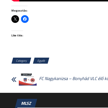
Megosztás:
Like this:
Category
Egyéb
FC Nagykanizsa – Bonyhád VLC élő kö
MLSZ