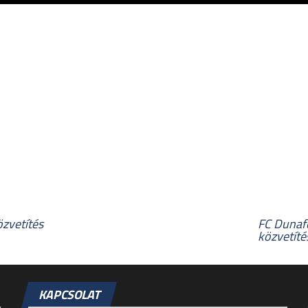
zvetítés
FC Dunafö
közvetíté
KAPCSOLAT