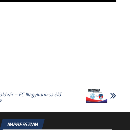
ldvár – FC Nagykanizsa élő
s
IMPRESSZUM