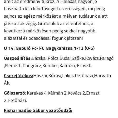
amit az eredmény tükröz. A Haladás nagyon jó
használta ki a lehetőségeit és erősségeit, mi pedig
sajnos az egész mérkőzést a mélyen tudásunk alatt
játszottuk végig. Gratulálok az ellenfélnek, a
következő mérkőzésen pedig sokkal nagyobb
alázattal és odaadással fogunk játszani
U 14: Nebuló Fc- FC Nagykanizsa 1-12 (0-5)
Összeállítás:
Bácskai,Pölcz,Budai,Szőke,Kovács,Faragó
,Németh,Pongrácz,Kerekes,Kálmán, Ernszt.
Cserejátékos:
Huszár,Kőrösi,Lakos,Petőházi,Horváth
Ák.
Gólszerző
:
Kerekes 4,Kálmán 2,Kovács 2,Ernszt
2,Petőházi,
Kisharmadás Gábor vezetőedző: