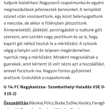
tudjunk kialakítani. Nagyszerű csapatmunka és egyéni
megmozdulások jellemeztek bennünket. A tempóból
szünet után visszavettünk, egy kicsit belenyugodtunk
a meccsbe, de akkor is fölényben játszottunk.
Átmenetekből, játékból, pontrúgásból is tudtunk gólt
szerezni, ami szintén nagy pozitívum és az is, hogy
kapott gól nélkül hoztuk le a mérkőzést. A szívünk
végig a helyén volt és teljesen megérdemelten
nyertük meg a mérkőzést. Mindent megcsináltak a
gyerekek, amit kértem! Jó volt nézni azt a hozzáállást,
amivel fociztunk ma. Nagyon fontos győzelmet
arattunk. Gratulálok a csapatomnak.
U 14: FC Nagykanizsa- Szombathelyi Haladás VSE 0-
3 (0-2)
Összeállítás
:Bácskai,Pölcz,Budai,Szőke,Kovács,Faragó