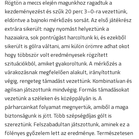
Rögtön a meccs elején magunkhoz ragadtuk a
kezdeményezést és szűk 20 perc 3–0-ra vezettünk,
eldöntve a bajnoki mérkőzés sorsát. Az első játékrész
extrára sikerült: nagy nyomást helyeztünk a
hazaiakra, sok pontrúgást harcoltunk ki, és ezekből
sikerült is gólra váltani, ami külön örömre adhat okot
hogy többször volt eredményesek rögzített
szituációkból, amiket gyakoroltunk. A mérkőzés a
várakozásnak megfelelően alakult, irányítottunk
végig, rengeteg támadást vezettünk. Kombinatívan és
agilisan játszottunk mindvégig. Formás támadásokat
vezetünk a széleken és középpályán is. A
párharcainkat folyamat megnyertük, amiből a maga
biztonságunk is jött. Több szépségdíjas gólt is
szereztünk. Felszabadultan játszottunk, aminek ez a
fölényes győzelem lett az eredménye. Természetesen