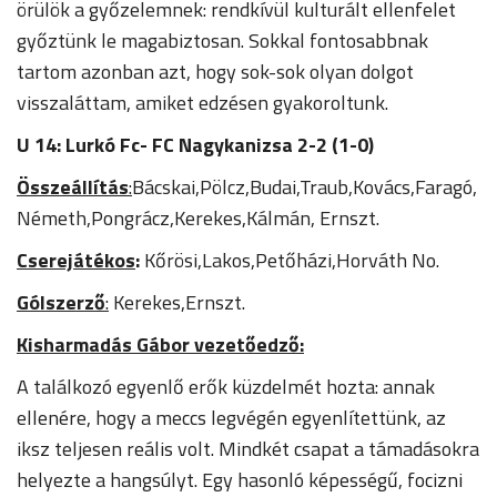
örülök a győzelemnek: rendkívül kulturált ellenfelet
győztünk le magabiztosan. Sokkal fontosabbnak
tartom azonban azt, hogy sok-sok olyan dolgot
visszaláttam, amiket edzésen gyakoroltunk.
U 14: Lurkó Fc- FC Nagykanizsa 2-2 (1-0)
Összeállítás
:
Bácskai,Pölcz,Budai,Traub,Kovács,Faragó,
Németh,Pongrácz,Kerekes,Kálmán, Ernszt.
Cserejátékos
:
Kőrösi,Lakos,Petőházi,Horváth No.
Gólszerző
:
Kerekes,Ernszt.
Kisharmadás Gábor vezetőedző:
A találkozó egyenlő erők küzdelmét hozta: annak
ellenére, hogy a meccs legvégén egyenlítettünk, az
iksz teljesen reális volt. Mindkét csapat a támadásokra
helyezte a hangsúlyt. Egy hasonló képességű, focizni