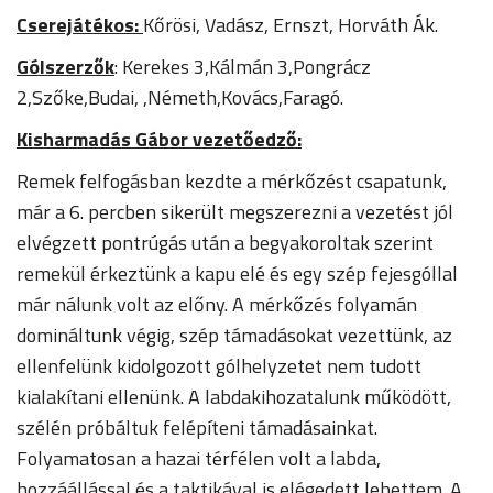
Cserejátékos:
Kőrösi, Vadász, Ernszt, Horváth Ák.
Gólszerzők
: Kerekes 3,Kálmán 3,Pongrácz
2,Szőke,Budai, ,Németh,Kovács,Faragó.
Kisharmadás Gábor vezetőedző:
Remek felfogásban kezdte a mérkőzést csapatunk,
már a 6. percben sikerült megszerezni a vezetést jól
elvégzett pontrúgás után a begyakoroltak szerint
remekül érkeztünk a kapu elé és egy szép fejesgóllal
már nálunk volt az előny. A mérkőzés folyamán
domináltunk végig, szép támadásokat vezettünk, az
ellenfelünk kidolgozott gólhelyzetet nem tudott
kialakítani ellenünk. A labdakihozatalunk működött,
szélén próbáltuk felépíteni támadásainkat.
Folyamatosan a hazai térfélen volt a labda,
hozzáállással és a taktikával is elégedett lehettem. A