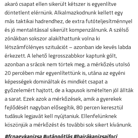
akaró csapat ellen sikerült kétszer is egyenlítve
döntetlent elérnünk. Alkalmazkodnunk kellett egy
más taktikai hadrendhez, de extra futóteljesítménnyel
és jó mentalitással sikerült kompenzálnunk. A szélső
zónákban sokszor alakíthattunk volna ki
létszámfölényes szituációt – azonban ide kevés labda
érkezett. A lehető legrosszabbkor kaptunk gólt,
azonban a srácok nem törtek meg, a mérkőzés utolsó
20 percében már egyenlítettünk is, utána az egyéni
képességek domináltak és mindkét csapat a
győzelemért hajtott, de a kapusok ismételten jól állták
a sarat. Ezek azok a mérkőzések, amik a gyerekek
fejlődését nagyban elősegítik, 80 percen keresztül
tudásuk legjavát kell nyújtaniuk. Ellenfelünknek
köszönjük a mérkőzést és további sok sikert kívánunk.
#fcnagykanizsa #utánpótlás #hajrákanizsaifoci