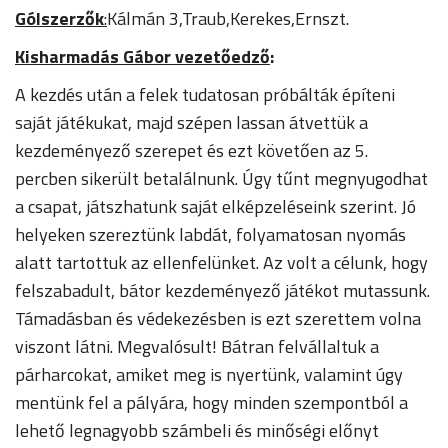
Gólszerzők
:
Kálmán 3,Traub,Kerekes,Ernszt.
Kisharmadás Gábor vezetőedző
:
A kezdés után a felek tudatosan próbálták építeni
saját játékukat, majd szépen lassan átvettük a
kezdeményező szerepet és ezt követően az 5.
percben sikerült betalálnunk. Úgy tűnt megnyugodhat
a csapat, játszhatunk saját elképzeléseink szerint. Jó
helyeken szereztünk labdát, folyamatosan nyomás
alatt tartottuk az ellenfelünket. Az volt a célunk, hogy
felszabadult, bátor kezdeményező játékot mutassunk.
Támadásban és védekezésben is ezt szerettem volna
viszont látni. Megvalósult! Bátran felvállaltuk a
párharcokat, amiket meg is nyertünk, valamint úgy
mentünk fel a pályára, hogy minden szempontból a
lehető legnagyobb számbeli és minőségi előnyt