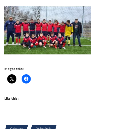
Megosztás:
Like this:
Category
Utánpótlás