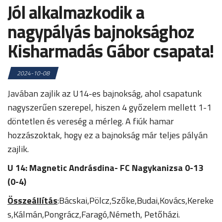
Jól alkalmazkodik a
nagypályás bajnoksághoz
Kisharmadás Gábor csapata!
2024-10-08
Javában zajlik az U14-es bajnokság, ahol csapatunk
nagyszerűen szerepel, hiszen 4 győzelem mellett 1-1
döntetlen és vereség a mérleg. A fiúk hamar
hozzászoktak, hogy ez a bajnokság már teljes pályán
zajlik.
U 14: Magnetic Andrásdina- FC Nagykanizsa 0-13
(0-4)
Összeállítás
:Bácskai,Pölcz,Szőke,Budai,Kovács,Kereke
s,Kálmán,Pongrácz,Faragó,Németh, Petőházi.