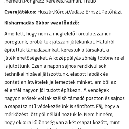
,németh,Pongrácz,Kerekes,Kálmán, Traub
Cserejátékos:
Huszár,Kőrösi,Vadász,Ernszt,Petőházi.
Kisharmadás Gábor vezetőedző:
Amellett, hogy nem a megfelelő fordulatszámon
pörögtünk, próbáltuk játszani játékunkat. Hátulról
építettük támadásainkat, kerestük a társakat, a
játéklehetőségeket. A középpályás zónáig többnyire el
is jutottunk. Ezen a napon sajnos rendkívül sok
technikai hibával játszottunk, eladott labdák és
pontatlan átvételek jellemeztek minket, amiből az
ellenfél nagyon jól tudott építkezni. A vendégek
nagyon erősek voltak szélső támadó poszton és sajnos
a csapatszintű védekezésünk is sántított. Fáj, hogy a
mérkőzést lőtt gól nélkül hoztuk le. Nem hinném,
hogy ekkora különbség van a két csapat között, mint