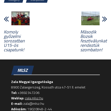
Komoly
Második
győzelmi
Bozsik
sorozatban
fesztiválunkat
U15-ös
rendeztük
csapatunk!
szombaton!
MLSZ
Zala Megyei Igazgatósága
8900 Zalaegerszeg, Kossuth utca 47-51 II. emelet
Tel:
+3692347206
Weblap:
zala.mlsz.hu
E-mail:
zala@mlsz.hu
Adószám:
19020848-2-44