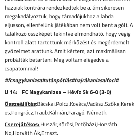
hazaiak kontrára rendezkedtek be a, ám sikeresen
megakadályoztuk, hogy támadójukhoz a labda
eljusson, ellenfelünk játékában nem volt bent a gólt. A
találkozó összképét tekintve elmondható, hogy végig
kontroll alatt tartottunk mérkőzést és megérdemelt
győzelmet arattunk. Amit kértem, azt maximálisan
próbálták betartani. Meg voltam elégedve a
csapatommal!
#fcnagykanizsa#utánpótlás#hajrákanizsaifoci#
U 14: FC Nagykanizsa – Hévíz Sk 6-0 (3-0)
Összeállítás
:Bácskai,Pölcz,Kovács,Vadász,Szőke,Kerek
es,Pongrácz,Traub,Kálmán,Faragó, Németh.
Cserejátékos:
Huszár,Kőrösi,Petőházi,Horváth
No,Horváth Ák,Ernszt.