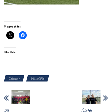
Megosztás:
Like this:
Category
Utánpótlás
Jól
Újabb