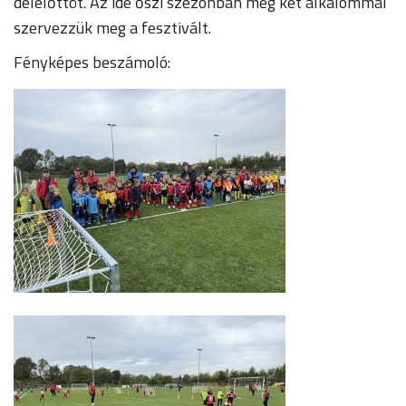
délelőttöt. Az ide őszi szezonban még két alkalommal
szervezzük meg a fesztivált.
Fényképes beszámoló: