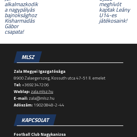
alkalmazkodik
meghívót
a nagypályás
kaptak Leány
bajnoksághoz
U14-es
Kisharmadás
játékosaink!
Gábor
csapata!
MLSZ
Zala Megyei Igazgatósága
8900 Zalaegerszeg, Kossuth utca 47-51 II. emelet
Tel:
+3692347206
Weblap:
zala.mlsz.hu
E-mail:
zala@mlsz.hu
Adószám:
19020848-2-44
KAPCSOLAT
Football Club Nagykanizsa