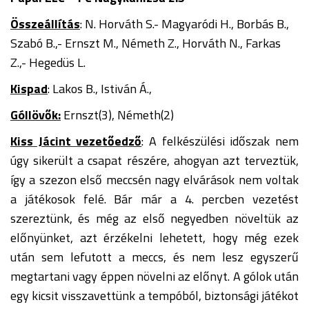
Összeállítás
: N. Horváth S.- Magyaródi H., Borbás B.,
Szabó B.,- Ernszt M., Németh Z., Horváth N., Farkas
Z.,- Hegedüs L.
Kispad
: Lakos B., Istiván Á.,
Góllövők:
Ernszt(3), Németh(2)
Kiss Jácint vezetőedző
: A felkészülési időszak nem
úgy sikerült a csapat részére, ahogyan azt terveztük,
így a szezon első meccsén nagy elvárások nem voltak
a játékosok felé. Bár már a 4. percben vezetést
szereztünk, és még az első negyedben növeltük az
előnyünket, azt érzékelni lehetett, hogy még ezek
után sem lefutott a meccs, és nem lesz egyszerű
megtartani vagy éppen növelni az előnyt. A gólok után
egy kicsit visszavettünk a tempóból, biztonsági játékot