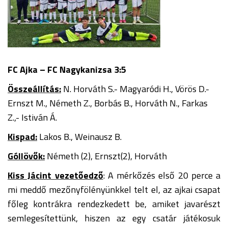
FC Ajka – FC Nagykanizsa 3:5
Összeállítás:
N. Horváth S.- Magyaródi H., Vörös D.-
Ernszt M., Németh Z., Borbás B., Horváth N., Farkas
Z.,- Istiván Á.
Kispad:
Lakos B., Weinausz B.
Góllövők:
Németh (2), Ernszt(2), Horváth
Kiss Jácint vezetőedző
: A mérkőzés első 20 perce a
mi meddő mezőnyfölényünkkel telt el, az ajkai csapat
főleg kontrákra rendezkedett be, amiket javarészt
semlegesítettünk, hiszen az egy csatár játékosuk