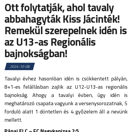
Ott folytatják, ahol tavaly
abbahagyták Kiss Jácinték!
Remekül szerepelnek idén is
az U13-as Regionális
bajnokságban!
2024-10-08
Tavalyi évhez hasonlóan idén is csökkentett pályán,
8+1-es felállásban zajlik az U12-U13-as regionális
bajnokság. Ahogy a tavalyi évben, úgy idén is
meghatározó csapata vagyunk a versenysorozatnak, 5
forduló alatt 1 döntetlen és 4 győzelem áll a nevünk
mellett.
Pápai ELC – FC Nagykanizsa 2:5