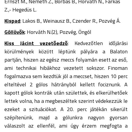
Ernszt M., Németh Z., Borbás B., Horváth N., Farkas
Z.,- Hegedüs L.
Kispad
: Lakos B., Weinausz B., Czender R., Pozvég Á.
Góllövők
: Horváth N.(2), Pozvég, Öngól
Kiss Jácint vezetőedző
: Kedvezőtlen időjárási
körülmények között léptünk pályára a Balaton
partján, hiszen az egész meccs folyamán esett az eső,
ami technikai hibákhoz vezetett sokszor. Finoman
fogalmazva sem kezdtük jól a meccset, hiszen 10 perc
elteltével 2 gólos hátrányból kellett fociznunk. A
kapott gólok kontrák után születtek, és elkerülhetőek
lettek volna, ha a megbeszéltek szerint védekezzük le
ezeket a szituációkat. A 20. perc játékán sikerült
szépítenünk, majd a gólunkra nagyon gyorsan
válaszolt az ellenfél, ami úgy érzem megfogta a