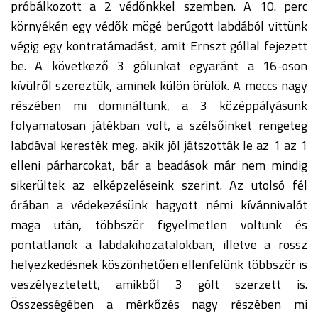
próbálkozott a 2 védőnkkel szemben. A 10. perc
környékén egy védők mögé berúgott labdából vittünk
végig egy kontratámadást, amit Ernszt góllal fejezett
be. A következő 3 gólunkat egyaránt a 16-oson
kívülről szereztük, aminek külön örülök. A meccs nagy
részében mi domináltunk, a 3 középpályásunk
folyamatosan játékban volt, a szélsőinket rengeteg
labdával keresték meg, akik jól játszották le az 1 az 1
elleni párharcokat, bár a beadások már nem mindig
sikerültek az elképzeléseink szerint. Az utolsó fél
órában a védekezésünk hagyott némi kívánnivalót
maga után, többször figyelmetlen voltunk és
pontatlanok a labdakihozatalokban, illetve a rossz
helyezkedésnek köszönhetően ellenfelünk többször is
veszélyeztetett, amikből 3 gólt szerzett is.
Összességében a mérkőzés nagy részében mi