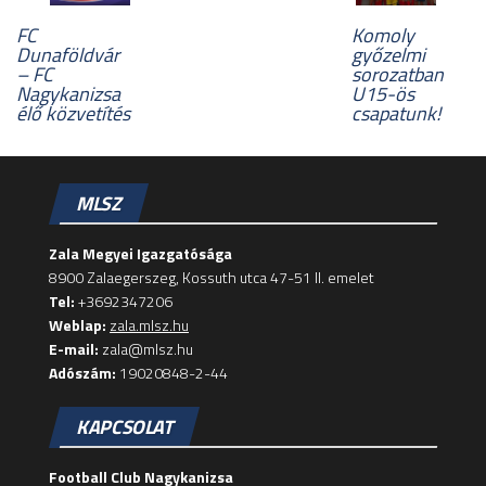
FC
Komoly
Dunaföldvár
győzelmi
– FC
sorozatban
Nagykanizsa
U15-ös
élő közvetítés
csapatunk!
MLSZ
Zala Megyei Igazgatósága
8900 Zalaegerszeg, Kossuth utca 47-51 II. emelet
Tel:
+3692347206
Weblap:
zala.mlsz.hu
E-mail:
zala@mlsz.hu
Adószám:
19020848-2-44
KAPCSOLAT
Football Club Nagykanizsa