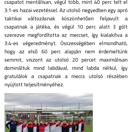
csapatot mentálisan, végül több, mint 40 perc telt el
3:1-es hazai vezetéssel. Az utolsó negyedben egy apró
taktikai változásnak köszönhetően feljavult a
csapatnak a játéka, és végül 10 perc alatt 3 gólt
szerezve megfordította az meccset, így kialakítva a
3:4-es végeredményt. Összességében elmondható,
hogy az első 60 perc alapján nem érdemeltünk
semmit, viszont az utolsó 20 percet maximálisan
domináltuk mind labdával, mind labda nélkül, így
gratulálok a csapatnak a meccs utolsó részében
nyújtott teljesítményéhez.