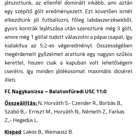
játszottunk, az ellenfél dominált inkább, ami aztán
egy szépítő gólt eredményezett. Ezt követően ismét
elkezdtünk jól futballozni, főleg labdaszerzésekből,
gyors kontrák lejátszása után szereztünk még 3 gólt,
amire még 1 góllal tudott válaszolni a pápai csapat, így
kialakítva az 5:2-es végeredményt. Összességében
megérdemelt győzelmet arattunk egy nagyon szűkös
kerettel, hiszen csak a kapuban volt lehetőségem
cserélni, így minden játékosomat maximális dicséret
illeti.
FC Nagykanizsa – Balatonfüredi USC 11:0
Összeállítás:
N. Horváth S.- Czender R., Borbás B.,
Szabó B.,- Ernszt M., Horváth N., Németh Z., Farkas
Z.,- Hegedüs L.
Kispad
: Lakos B., Weinausz B.