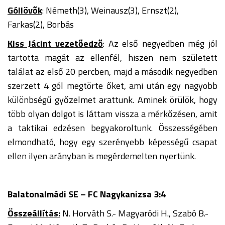
Góllövők
: Németh(3), Weinausz(3), Ernszt(2),
Farkas(2), Borbás
Kiss Jácint vezetőedző
: Az első negyedben még jól
tartotta magát az ellenfél, hiszen nem született
találat az első 20 percben, majd a második negyedben
szerzett 4 gól megtörte őket, ami után egy nagyobb
különbségű győzelmet arattunk. Aminek örülök, hogy
több olyan dolgot is láttam vissza a mérkőzésen, amit
a taktikai edzésen begyakoroltunk. Összességében
elmondható, hogy egy szerényebb képességű csapat
ellen ilyen arányban is megérdemelten nyertünk.
Balatonalmádi SE – FC Nagykanizsa 3:4
Összeállítás:
N. Horváth S.- Magyaródi H., Szabó B.-