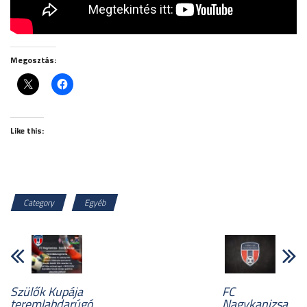
Megosztás:
Like this:
Category
Egyéb
Szülők Kupája
FC
teremlabdarúgó
Nagykanizsa