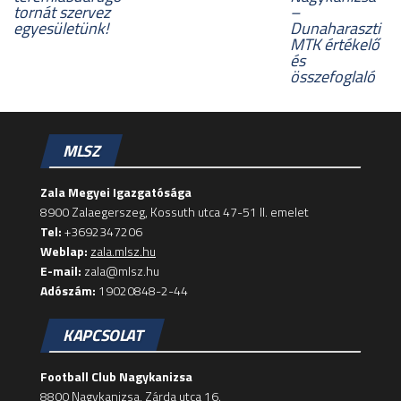
tornát szervez
–
egyesületünk!
Dunaharaszti
MTK értékelő
és
összefoglaló
MLSZ
Zala Megyei Igazgatósága
8900 Zalaegerszeg, Kossuth utca 47-51 II. emelet
Tel:
+3692347206
Weblap:
zala.mlsz.hu
E-mail:
zala@mlsz.hu
Adószám:
19020848-2-44
KAPCSOLAT
Football Club Nagykanizsa
8800 Nagykanizsa, Zárda utca 16.