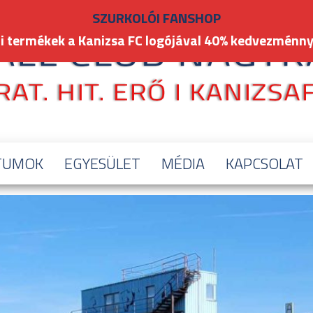
SZURKOLÓI FANSHOP
i termékek a Kanizsa FC logójával 40% kedvezménny
TUMOK
EGYESÜLET
MÉDIA
KAPCSOLAT