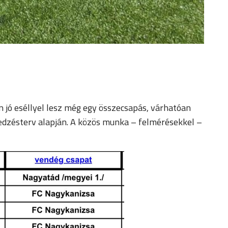
én jó eséllyel lesz még egy összecsapás, várhatóan
 edzésterv alapján. A közös munka – felmérésekkel –