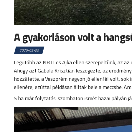
A gyakorláson volt a hangs
2025-02-05
Legutóbb az NB II-es Ajka ellen szerepeltünk, az az
Ahogy azt Gabala Krisztián leszögezte, az eredmény
hozzátette, a Veszprém nagyon jó ellenfél volt, sok 
ellenére, ezúttal példásan álltak bele a meccsbe. Ami
S ha már folytatás: szombaton ismét hazai pályán ját