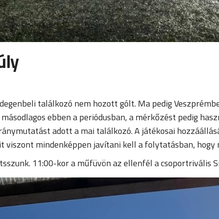
úly
 idegenbeli találkozó nem hozott gólt. Ma pedig Veszprémb
 másodlagos ebben a periódusban, a mérkőzést pedig haszn
iránymutatást adott a mai találkozó. A játékosai hozzáállás
t viszont mindenképpen javítani kell a folytatásban, hogy ne
sszunk. 11:00-kor a műfüvön az ellenfél a csoportrivális Si