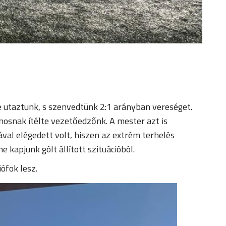
e utaztunk, s szenvedtünk 2:1 arányban vereséget.
osnak ítélte vezetőedzőnk. A mester azt is
ával elégedett volt, hiszen az extrém terhelés
 kapjunk gólt állított szituációból.
ófok lesz.