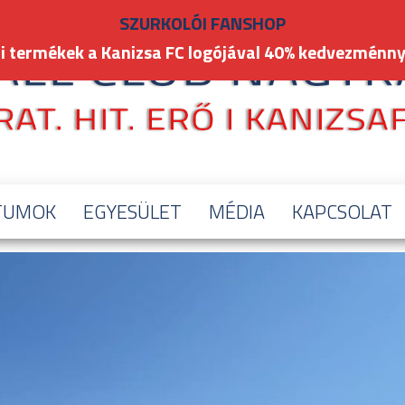
SZURKOLÓI FANSHOP
i termékek a Kanizsa FC logójával 40% kedvezménny
TUMOK
EGYESÜLET
MÉDIA
KAPCSOLAT